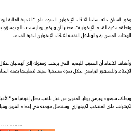
في السياق ذاته، سلط الاتحاد الإيفواري الضوء على “التجربة العالية لرو
تعلقه بكرة القدم الإيفوارية”، معتبرا أن هيرفي رونار سيضطلع بمسؤولي
لهيئات المسي رة والهياكل التقنية للاتحاد الإيفواري لكرة القدم.
أضاف الاتحاد أن المدرب الجديد، الذي يرتقب وصوله إلى أبيدجان خلال ا
لإعلام وللجمهور الرياضي خلال ندوة صحفية سيتم تنظيمها بهذه المناس
لإشراف على المنتخب الإيفواري. وستتمثل مهمته في إعداد الفريق وقيادت
ADVERTISEMENT