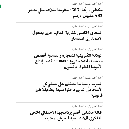
أخبار
أخبار رئيسية
أخبار وطنية
ر
مكناس.. إنجاز 1383 مشروعا بغلاف مالي يناهز
483 مليون درهم
أخبار
أخبار رئيسية
أخبار وطنية
المنتدى الخامس لمغاربة العالم.. حين يتحول
الانتماء إلى استثمار
أخبار
أخبار رئيسية
أخبار وطنية
الوكالة الأمريكية للتجارة والتنمية تُخصص
منحة لفائدة مشروع "ORNX" قصد إنتاج
الأمونيا الخضراء بالعيون
أخبار
أخبار رئيسية
أخبار وطنية
المغرب وإسبانيا يتفقان على تسليم كل
الأشخاص الذين دخلوا سبتة بطريقة غير
قانونية
أخبار
أخبار رئيسية
أخبار وطنية
عمالة مكناس تختتم برنامجها الاحتفالي الخاص
بالذكرى ال27 لعيد العرش المجيد