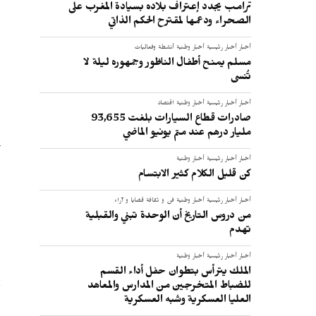
ترامب يجدد إعتراف بلاده بسيادة المغرب على
الصحراء ودعمها لمقترح الحكم الذاتي
أخبار
أخبار رئيسية
أخبار وطنية
أنشطة وفعاليات
مسلم يمنح أطفال الناظور وجمهوره ليلة لا
تُنسى
أخبار
أخبار رئيسية
أخبار وطنية
اقتصاد
صادرات قطاع السيارات بلغت 93,655
مليار درهم عند متم يونيو الماضي
أخبار
أخبار رئيسية
أخبار وطنية
كن قليل الكلام كثير الابتسام
أخبار
أخبار رئيسية
أخبار وطنية
فن و ثقافة
قضايا و آراء
من دروس التاريخ أن الوحدة تبني والقبلية
تهدم
أخبار
أخبار رئيسية
أخبار وطنية
الملك يترأس بتطوان حفل أداء القسم
للضباط المتخرجين من المدارس والمعاهد
العليا العسكرية وشبه العسكرية