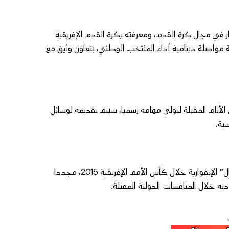
نار في مجال كرة القدم، ومعرفته بكرة القدم الإفريقية
ة مواصلة دينامية أداء المنتخب الوطني، بتعاون وثيق مع
لأيام المقبلة لتولي مهامه رسميا، سيتم تقديمه لوسائل
بة.
وبذلك، سيعود هيرفي رونار، المتوج من قبل بلقب بطل إفريقيا مع “الأفيال” الإيفوارية خلال كأس الأمم الإفريقية 2015، مجددا
ه خلال المنافسات الدولية المقبلة.