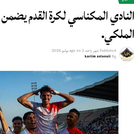
أخبار
لنادي المكناسي لكرة القدم يضمن ا
لملكي.
Published
شهر واحد ago
2 يوليو 2026
on
kariim aslaouii
By