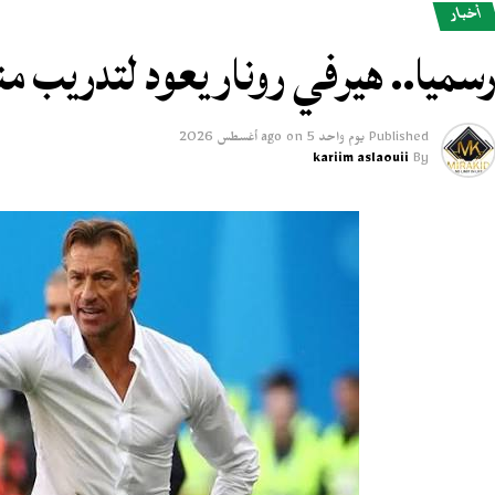
أخبار
سميا.. هيرفي رونار يعود لتدريب 
Published
يوم واحد ago
5 أغسطس 2026
on
kariim aslaouii
By