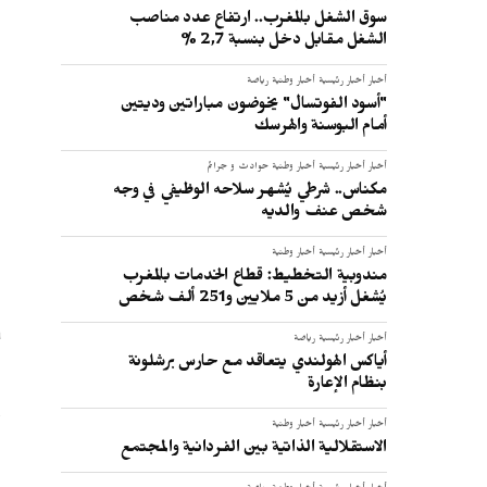
سوق الشغل بالمغرب.. ارتفاع عدد مناصب
الشغل مقابل دخل بنسبة 2,7 %
أخبار
أخبار رئيسية
أخبار وطنية
رياضة
"أسود الفوتسال" يخوضون مباراتين وديتين
أمام البوسنة والهرسك
أخبار
أخبار رئيسية
أخبار وطنية
حوادث و جرائم
مكناس.. شرطي يُشهر سلاحه الوظيفي في وجه
شخص عنف والديه
أخبار
أخبار رئيسية
أخبار وطنية
مندوبية التخطيط: قطاع الخدمات بالمغرب
.
يُشغل أزيد من 5 ملايين و251 ألف شخص
ب
أخبار
أخبار رئيسية
رياضة
أياكس الهولندي يتعاقد مع حارس برشلونة
بنظام الإعارة
أخبار
أخبار رئيسية
أخبار وطنية
ا
الاستقلالية الذاتية بين الفردانية والمجتمع