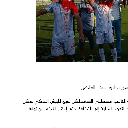
ناسي نظيره الجيش الملكي.
كوديم الذي سجل الهدف الأول في الدقيقة 11 بواسطة اللاعب مصطفى الصهد.لكن فريق الجيش الملكي تمكن
من اصطياد ضربة جزاء نفذها بنجاح اللاعب رضى سليم في الدقيقة 30. لتعود المباراة إلى التكافؤ حتى إعلان الحكم عن نهاية