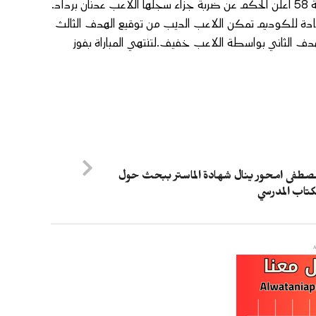
خلال الشوط الثاني ، بادرت العناصر المكناسية إلى الهجوم وفي الدقيقة 58 اعلن الحكم عن ضربة جزاء سجلها اللاعب عدنان برداد.
ادة للكوديم تمكن اللاعب الديب من توقيع الهدف الثالث
جيل الهدف الثاني بواسطة اللاعب خفيف.لتنتهي المباراة بفوز
صطفى امحور ينال شهادة الماستر ببحث حول
لكتاب المدرسي