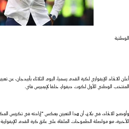
لوطنية
علن الاتحاد الإيفواري لكرة القدم رسميا، اليوم الثلاثاء بأبيدجان، عن تعيي
لمنتخب الوطني الأول لكوت ديفوار، خلفا لإيميرس فاي.
أوضح الاتحاد، في بلاغ، أن هذا التعيين يعكس “إرادته في تكريس الم
لأخيرة، مع مواصلة الطموحات الملقاة على عاتق كرة القدم الإيفوارية عل