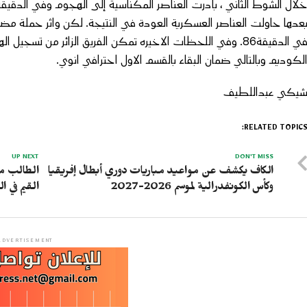
عدها حاولت العناصر العسكرية العودة في النتيجة. لكن واثر حملة مض
في الدقيقة86. وفي اللحظات الاخيره تمكن الفريق الزائر من تس
لكوديم وبالتالي ضمان البقاء بالقسم الاول احترافي انوي.
يكي عبداللطيف
RELATED TOPICS
UP NEXT
DON'T MISS
الكاف يكشف عن مواعيد مباريات دوري أبطال إفريقيا
الطالب م
وكأس الكونفدرالية لموسم 2026-2027
القيم في ا
ADVERTISEMENT