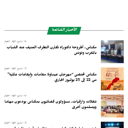
الأخبار الشائعة
4 أسابيع ago
أخبار
مكناس.. أطروحة دكتوراه تُقارن التطرف العنيف عند الشباب
بالمغرب وتونس
3 أسابيع ago
أخبار
مكناس تحتضن “مهرجان عيساوة: مقامات وإيقاعات عالمية”
من 22 إلى 25 يوليوز الجاري
4 أسابيع ago
أخبار
تنقلات وترقيات.. مسؤولون قضائيون بمكناس يودعون مهاما
ويتسلمون أخرى
3 أسابيع ago
أخبار