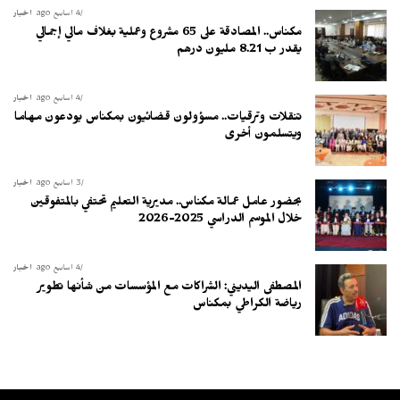
4 أسابيع ago
أخبار
مكناس.. المصادقة على 65 مشروع وعملية بغلاف مالي إجمالي
يقدر ب 8.21 مليون درهم
4 أسابيع ago
أخبار
تنقلات وترقيات.. مسؤولون قضائيون بمكناس يودعون مهاما
ويتسلمون أخرى
3 أسابيع ago
أخبار
بحضور عامل عمالة مكناس.. مديرية التعليم تحتفي بالمتفوقين
خلال الموسم الدراسي 2025-2026
4 أسابيع ago
أخبار
المصطفى اليديني: الشراكات مع المؤسسات من شأنها تطوير
رياضة الكراطي بمكناس