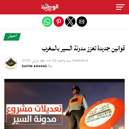
Exit mobile version
أخبار
قوانين جديدة تعزز مدونة السير بالمغرب
Published
سنة واحدة ago
22 مارس 2025
on
kariim aslaouii
By