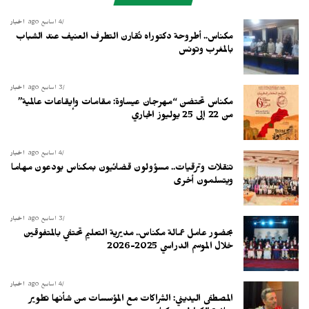
4 أسابيع ago
أخبار
مكناس.. أطروحة دكتوراه تُقارن التطرف العنيف عند الشباب
بالمغرب وتونس
3 أسابيع ago
أخبار
مكناس تحتضن “مهرجان عيساوة: مقامات وإيقاعات عالمية”
من 22 إلى 25 يوليوز الجاري
4 أسابيع ago
أخبار
تنقلات وترقيات.. مسؤولون قضائيون بمكناس يودعون مهاما
ويتسلمون أخرى
3 أسابيع ago
أخبار
بحضور عامل عمالة مكناس.. مديرية التعليم تحتفي بالمتفوقين
خلال الموسم الدراسي 2025-2026
4 أسابيع ago
أخبار
المصطفى اليديني: الشراكات مع المؤسسات من شأنها تطوير