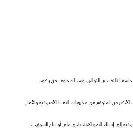
أسعار النفط الخام هامشيًا اليوم الخميس 9 مارس/آذار (2023) للجلسة الثالثة على التوالي، وسط مخاوف من ركود
 الأكبر من المتوقع في مخزونات النفط الأميركية والآمال
كية إلى إبطاء النمو الاقتصادي على أوضاع السوق، إذ