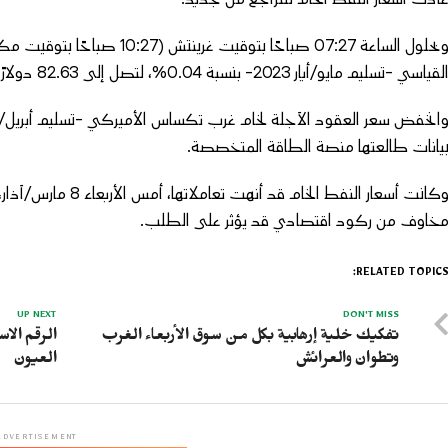
وبحلول الساعة 07:27 صباحًا بتو
لقياسي -تسليم مايو/أيار 2023- بنسبة 0.04%، لتصل إلى 82.63 دولارًا للبرميل.
يانات طالعتها منصة الطاقة المتخصصة.
خاوف من ركود اقتصادي قد يؤثر على الطلب.
RELATED TOPICS
UP NEXT
DON'T MISS
تفكيك خلية إرهابية بكل من سوق الأربعاء الغرب
الرقم الا
وتطوان والعرائش
العيون
ADVERTISEMENT