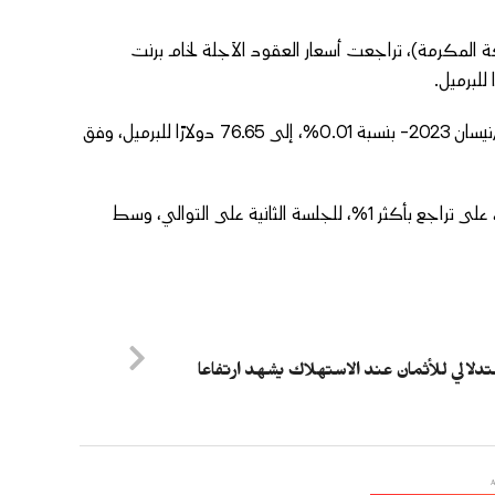
قيت غرينتش (10:27 صباحًا بتوقيت مكة المكرمة)، تراجعت أسعار العقود الآجلة لخام برنت
وانخفض سعر العقود الآجلة لخام غرب تكساس الأميركي -تسليم أبريل/نيسان 2023- بنسبة 0.01%، إلى 76.65 دولارًا للبرميل، وفق
وكانت أسعار النفط الخام قد أنهت تعاملاتها، أمس الأربعاء 8 مارس/آذار، على تراجع بأكثر 1%، للجلسة الثانية على التوالي، وسط
ستدلالي للأثمان عند الاستهلاك يشهد ارتفاعا