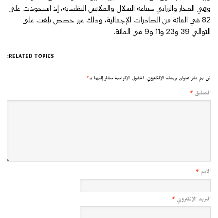
وهي الفخار والزرابي صناعة السلال والملابس التقليدية، إذ استحوذت على
82 في المائة من الصادرات الإجمالية، وذلك عبر حصص بلغت على
التوالي 39 و23 و11 و9 في المائة.
RELATED TOPICS:
لن يتم نشر عنوان بريدك الإلكتروني.
الحقول الإلزامية مشار إليها بـ
*
التعليق
*
الاسم
*
البريد الإلكتروني
*