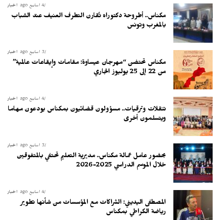
4 أسابيع ago
أخبار
مكناس.. أطروحة دكتوراه تُقارن التطرف العنيف عند الشباب
بالمغرب وتونس
3 أسابيع ago
أخبار
مكناس تحتضن “مهرجان عيساوة: مقامات وإيقاعات عالمية”
من 22 إلى 25 يوليوز الجاري
4 أسابيع ago
أخبار
تنقلات وترقيات.. مسؤولون قضائيون بمكناس يودعون مهاما
ويتسلمون أخرى
3 أسابيع ago
أخبار
بحضور عامل عمالة مكناس.. مديرية التعليم تحتفي بالمتفوقين
خلال الموسم الدراسي 2025-2026
4 أسابيع ago
أخبار
المصطفى اليديني: الشراكات مع المؤسسات من شأنها تطوير
رياضة الكراطي بمكناس