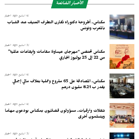
الأخبار الشائعة
4 أسابيع ago
أخبار
مكناس.. أطروحة دكتوراه تُقارن التطرف العنيف عند الشباب
بالمغرب وتونس
3 أسابيع ago
أخبار
مكناس تحتضن “مهرجان عيساوة: مقامات وإيقاعات عالمية”
من 22 إلى 25 يوليوز الجاري
4 أسابيع ago
أخبار
مكناس.. المصادقة على 65 مشروع وعملية بغلاف مالي إجمالي
يقدر ب 8.21 مليون درهم
4 أسابيع ago
أخبار
تنقلات وترقيات.. مسؤولون قضائيون بمكناس يودعون مهاما
ويتسلمون أخرى
3 أسابيع ago
أخبار