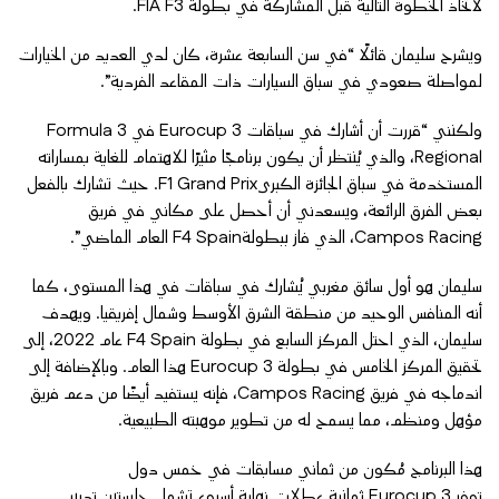
لاتخاذ الخطوة التالية قبل المشاركة في بطولة FIA F3.
ويشرح سليمان قائلًا “في سن السابعة عشرة، كان لدي العديد من الخيارات
لمواصلة صعودي في سباق السيارات ذات المقاعد الفردية”.
ولكنني “قررت أن أشارك في سباقات Eurocup 3 في Formula 3
Regional، والذي يُنتظر أن يكون برنامجًا مثيرًا للاهتمام للغاية بمساراته
المستخدمة في سباق الجائزة الكبرىF1 Grand Prix. حيث تشارك بالفعل
بعض الفرق الرائعة، ويسعدني أن أحصل على مكاني في فريق
Campos Racing، الذي فاز ببطولةF4 Spain العام الماضي”.
سليمان هو أول سائق مغربي يُشارك في سباقات في هذا المستوى، كما
أنه المنافس الوحيد من منطقة الشرق الأوسط وشمال إفريقيا. ويهدف
سليمان، الذي احتل المركز السابع في بطولة F4 Spain عام 2022، إلى
تحقيق المركز الخامس في بطولة Eurocup 3 هذا العام. وبالإضافة إلى
اندماجه في فريق Campos Racing، فإنه يستفيد أيضًا من دعم فريق
مؤهل ومنظم، مما يسمح له من تطوير موهبته الطبيعية.
هذا البرنامج مُكون من ثماني مسابقات في خمس دول
توفر Eurocup 3 ثمانية عطلات نهاية أسبوع تشمل جلستين تدريب