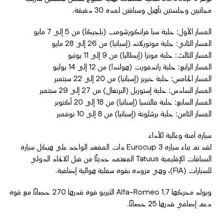
مجانيين وجلستين تأهيل وسباقين لمدة 30 دقيقة.
المسار الأول: حلبة سبا فرانكورشومب (بلجيكا) من 5 إلى 7 مايو
المسار الثاني: حلبة موتورلاند (إسبانيا) من 26 إلى 28 مايو
المسار الثالث: حلبة مونزا (إيطاليا) من 9 إلى 11 يونيو
المسار الرابع: حلبة زاندفورت (هولندا) من 12 إلى 14 يوليو
المسار الخامس: حلبة خيريز (إسبانيا) من 20 إلى 22 سبتمبر
المسار السادس: حلبة إستوريل (البرتغال) من 27 إلى 29 سبتمبر
المسار السابع: حلبة فالنسيا (إسبانيا) من 18 إلى 20 أكتوبر
المسار الثامن: حلبة برشلونة (إسبانيا) من 8 إلى 10 نوفمبر
سيارة آمنة وعالية الأداء
لقد تم بناء سيارة Eurocup 3 ذات المقعد الواحد على هيكل سيارة
السباقات الإقليمية Tatuus المعتمد حديثًا من قبل الاتحاد الدولي
للسيارات (FIA)، وهي مزودة بقوة سفلية هوائية إضافية.
ويولد محركها Alfa-Romeo 1.7 التيربو قوة قدرها 270 حصانًا مع قوة
دعم إضافي قدرها 25 حصانًا.