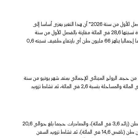
وذكر بلاغ لوزارة التجهيز والماء حول “أنشطة الموانئ بالمغرب برسم الفصل الأول من سنة 2026” أن هذا التغير يعزى أساسا إلى
ارتفاع رواج نشاط المسافنة الذي سجل حجما قدره 82,6 مليون طن بزيادة نسبتها 28,6 في المائة مقارنة بالفصل الأول من سنة
2025، مشيرا إلى أن الرواج الوطني (دون احتساب المسافنة) سجل حجما إجماليا يناهز 66 مليون طن أي بارتفاع طفيف نسبته 0,6
اط المسافنة شكل نسبة هامة بلغت 55,6 في المائة من حجم الرواج المينائي الإجمالي بمتم شهر يونيو من سنة
2026، متبوعا بالواردات بنسبة 27,4 في المائة، والصادرات بنسبة 13,9 في المائة والمساحلة بنسبة 2,6 في المائة، ثم نشاط تزويد
وبحسب المصدر ذاته سجلت كل من الواردات حجما قدره 40,7 مليون طن (زائد 3,6 في المائة)، والصادرات حجما بلغ حوالي 20,6
مليون طن (ناقص 1,6 في المائة)، ورواج المساحلة حجما قدره 3,9 مليون طن (ناقص 14,6 في المائة)، ثم نشاط تزويد السفن