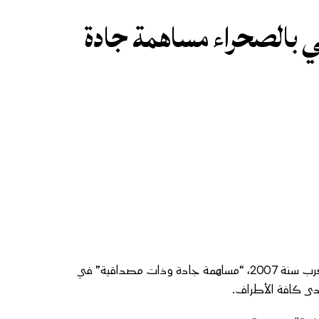
ي بالصحراء مساهمة جادة
أكدت النمسا أنها تعتبر مخطط الحكم الذاتي للصحراء، الذي قدمه المغرب سنة 2007، “مساهمة جادة وذات مصداقية” في
 لدى كافة الأطراف.