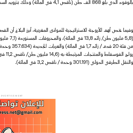
الوقود الذي بلغ 868 ألف طن (ناقص 4,1 في المائة) وذلك بتزويد السفن العابرة عبر مضيق جبل طارق.
النقل الطرقي الدولي (301.191 وحدة / ناقص 3,2 في المائة).
ADVERTISEMENT