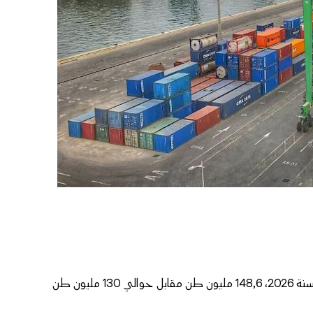
بلغ الرواج الإجمالي على صعيد الموانئ المغربية برسم الفصل الأول من سنة 2026، 148,6 مليون طن مقابل حوالي 130 مليون طن