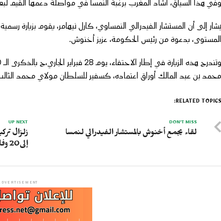
في هذا السياق، أشاد المغرب برغبة النمسا في مواصلة دعمها القيم لبعث
لمستوى، بدعوة من رئيس الحكومة، عزيز أخنوش.
حمد بن عبد المالك أوراق اعتماده، كسفير للسلطان مولاي محمد الثالث، إلى جلالة
RELATED TOPICS
UP NEXT
DON'T MISS
لقاء يجمع أخنوش بالمستشار الفيدرالي لنمسا
زلزال تركي
إلى20 وفاة و33 شخص في عداد المفقودين
ADVERTISEMENT