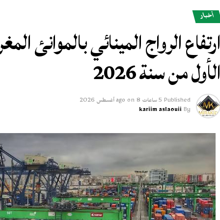
أخبار
لأول من سنة 2026
Published
5 ساعات ago
8 أغسطس 2026
on
kariim aslaouii
By