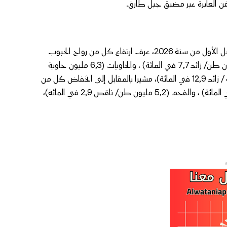
وفيما يخص أهم الأروجة الاستراتيجية للموانئ المغربية، أبرز البلاغ أن الفصل الأول من سنة 2026، عرف ارتفاع كل من رواج الحبوب
(5,8 مليون طن/ زائد 13,8 في المائة)، والمحروقات المستوردة (7,1 مليون طن/ زائد 7,7 في المائة) ، والحاويات (6,3 مليون حاوية
من فئة 20 قدم / زائد 1,7 في المائة) والعربات الجديدة (357.634 وحدة / زائد 12,9 في المائة)، مشيرا بالمقابل إلى انخفاض كل من
رواج الفوسفاط والمنتجات المرتبطة به (14,6 مليون طن/ ناقص 11,2 في المائة) ، والفحم (5,2 مليون طن/ ناقص 2,9 في المائة)،