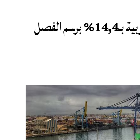
ارتفاع الرواج المينائي بالموانئ المغربية بـ14,4% برسم الفصل