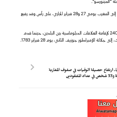
ة “المينورسو”.
يشار إلى أن المستشار الفيدرالي النمساوي، كارل نيهامر، يقوم بزيارة رسمية إلى المغرب يومي 27 و28 فبراير الجاري، على رأس وفد رفيع
وتندرج هذه الزيارة في إطار الاحتفاء، يوم 28 فبراير الجاري،ج بالذكرى الـ 240 لإقامة العلاقات الدبلوماسية بين البلدين، حينما قدم
 الإمبراطور جوزيف الثاني، يوم 28 فبراير 1783.
ا.. ارتفاع حصيلة الوفيات في صفوف المغاربة