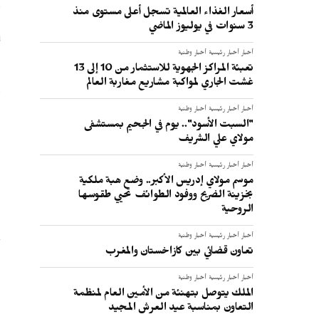
و
أسعار الغذاء العالمية تسجل أعلى مستوى منذ
3 سنوات في يوليوز الماضي
ا
أخبار
أخبار رئيسية
أخبار وطنية
تعبئة المراكز الجهوية للاستثمار من 10 إلى 13
غشت الجاري لمواكبة مشاريع مغاربة العالم
م
أخبار
أخبار رئيسية
أخبار وطنية
"السبت الأسود".. يوم في الجحيم بمستشفى
مولاي علي الشريف
:
أخبار
أخبار رئيسية
أخبار وطنية
موسم مولاي إدريس الأكبر.. وضع هبة ملكية
بخزينة الضريح ووفود الطوائف تحيي طقوسها
الروحية
أخبار
أخبار رئيسية
أخبار وطنية
تعاون قضائي بين كازاخستان والمغرب
أخبار
أخبار رئيسية
أخبار وطنية
الملك يتوصل بتهنئة من الأمين العام لمنظمة
التعاون بمناسبة عيد العرش المجيد