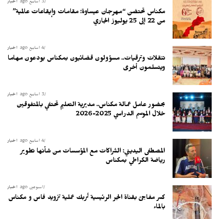
3 أسابيع ago
أخبار
مكناس تحتضن “مهرجان عيساوة: مقامات وإيقاعات عالمية”
من 22 إلى 25 يوليوز الجاري
4 أسابيع ago
أخبار
تنقلات وترقيات.. مسؤولون قضائيون بمكناس يودعون مهاما
ويتسلمون أخرى
3 أسابيع ago
أخبار
بحضور عامل عمالة مكناس.. مديرية التعليم تحتفي بالمتفوقين
خلال الموسم الدراسي 2025-2026
4 أسابيع ago
أخبار
المصطفى اليديني: الشراكات مع المؤسسات من شأنها تطوير
رياضة الكراطي بمكناس
أسبوعين ago
أخبار
كسر مفاجئ بقناة الجر الرئيسية تُربك عملية تزويد فاس و مكناس
بالماء