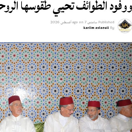
وفود الطوائف تحيي طقوسها الروح
Published
ساعتين ago
7 أغسطس 2026
on
kariim aslaouii
By