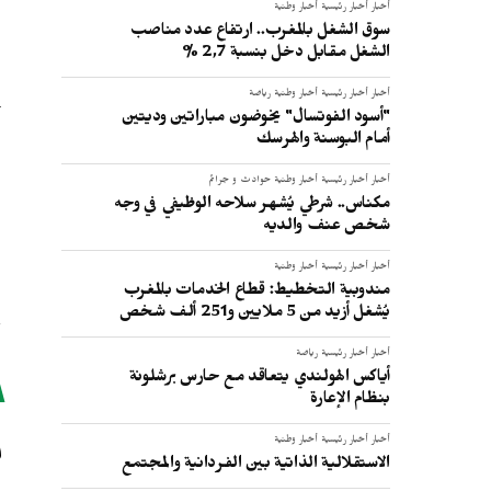
أخبار
أخبار رئيسية
أخبار وطنية
سوق الشغل بالمغرب.. ارتفاع عدد مناصب
الشغل مقابل دخل بنسبة 2,7 %
أخبار
أخبار رئيسية
أخبار وطنية
رياضة
"أسود الفوتسال" يخوضون مباراتين وديتين
أمام البوسنة والهرسك
أخبار
أخبار رئيسية
أخبار وطنية
حوادث و جرائم
مكناس.. شرطي يُشهر سلاحه الوظيفي في وجه
شخص عنف والديه
أخبار
أخبار رئيسية
أخبار وطنية
مندوبية التخطيط: قطاع الخدمات بالمغرب
يُشغل أزيد من 5 ملايين و251 ألف شخص
أخبار
أخبار رئيسية
رياضة
أياكس الهولندي يتعاقد مع حارس برشلونة
بنظام الإعارة
م
أخبار
أخبار رئيسية
أخبار وطنية
الاستقلالية الذاتية بين الفردانية والمجتمع