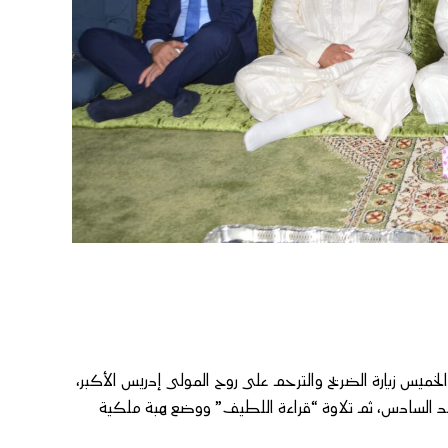
خميس زيارة الضريح والترحم على روح المولى إدريس الأكبر،
مد السادس، ثم تلاوة “قراءة اللطيف” ووضع هبة ملكية