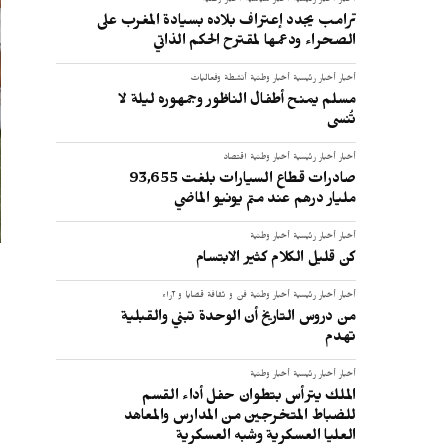
أخبار
أخبار رئيسية
أخبار سياسية
أخبار وطنية
ترامب يجدد إعتراف بلاده بسيادة المغرب على
الصحراء ودعمها لمقترح الحكم الذاتي
أخبار
أخبار رئيسية
أخبار وطنية
أنشطة وفعاليات
مسلم يمنح أطفال الناظور وجمهوره ليلة لا
تُنسى
أخبار
أخبار رئيسية
أخبار وطنية
اقتصاد
صادرات قطاع السيارات بلغت 93,655
مليار درهم عند متم يونيو الماضي
أخبار
أخبار رئيسية
أخبار وطنية
كن قليل الكلام كثير الابتسام
أخبار
أخبار رئيسية
أخبار وطنية
فن و ثقافة
قضايا و آراء
من دروس التاريخ أن الوحدة تبني والقبلية
ا
تهدم
ا
أخبار
أخبار رئيسية
أخبار وطنية
الملك يترأس بتطوان حفل أداء القسم
م
للضباط المتخرجين من المدارس والمعاهد
ب
العليا العسكرية وشبه العسكرية