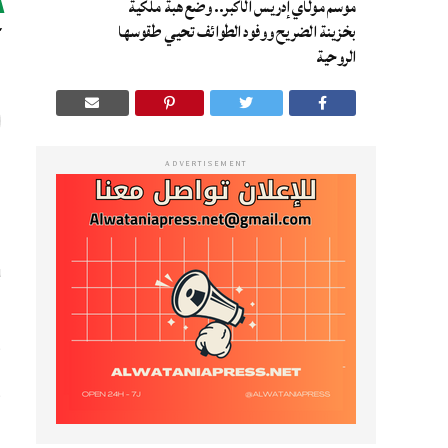
موسم مولاي إدريس الأكبر.. وضع هبة ملكية
أ
بخزينة الضريح ووفود الطوائف تحيي طقوسها
الروحية
ADVERTISEMENT
ا
ي
إ
و
و
ا