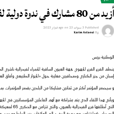
أخبار
زيد من 80 مشارك في ندوة دولية لفيدرالية الناشرين بالعيون
Published
3 سنوات ago
23 فبراير 2023
on
Karim Aslaoui
By
لوطنية بريس
نظم الفرع الفرع الجهوي بجهة العيون الساقية الحمراء لفيدرالية ناشري 
سبان من جزر الكناري وصحافيين مغاربة حول «الجوار الطبيعي وآفاق العلا
 سيحضر المؤتمر أكثر من ثمانين مشاركا من البلدين بقصر المؤتمرات بمدينة العيون أيام 
يأتي هذا اللقاء الذي يتم بشراكة مع أهم الفاعلين المؤسساتيين في الج
لصحراء. كما تتزامن مع عودة الدفء إلى العلاقات بين الرباط ومدريد، وا