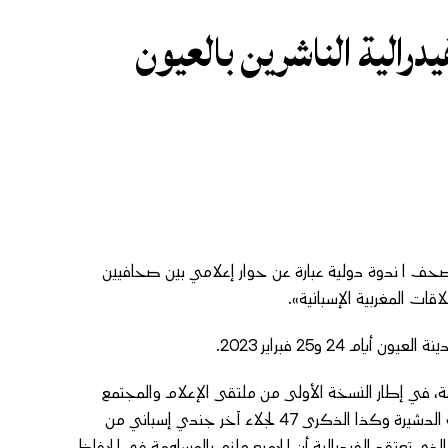
الصحف ا ندوة دولية عبارة عن حوار إعلامي بين صحافيين
قات المغربية الإسبانية».
24 و25 فبراير 2023.
هة، في إطار النسخة الأولى من ملتقى الإعلام والمجتمع
التي أطلقها فرع الفيدرالية بالعيون، والتي تتزامن مع الذكرى 65 لمعركة الدشيرة وكذا الذكرى 47 لجلاء آخر جندي إسباني من
لذي تعتقد الفيدرالية أن الجميع ملزم بالمساهمة في الحفاظ