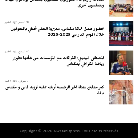
تنقلات وترقيات.. مسؤولون قضائيون بمكناس يودعون مهاما
ويتسلمون أخرى
3 أسابيع ago
أخبار
بحضور عامل عمالة مكناس.. مديرية التعليم تحتفي بالمتفوقين
خلال الموسم الدراسي 2025-2026
4 أسابيع ago
أخبار
المصطفى اليديني: الشراكات مع المؤسسات من شأنها تطوير
رياضة الكراطي بمكناس
أسبوعين ago
أخبار
كسر مفاجئ بقناة الجر الرئيسية تُربك عملية تزويد فاس و مكناس
بالماء
Copyright © 2026 Alwataniapress. Tous droits réservés