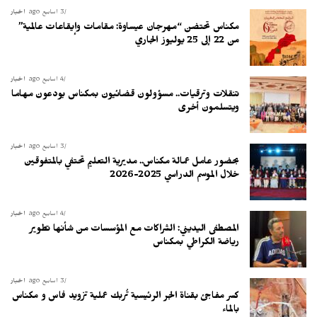
3 أسابيع ago
أخبار
مكناس تحتضن “مهرجان عيساوة: مقامات وإيقاعات عالمية”
من 22 إلى 25 يوليوز الجاري
4 أسابيع ago
أخبار
تنقلات وترقيات.. مسؤولون قضائيون بمكناس يودعون مهاما
ويتسلمون أخرى
3 أسابيع ago
أخبار
بحضور عامل عمالة مكناس.. مديرية التعليم تحتفي بالمتفوقين
خلال الموسم الدراسي 2025-2026
4 أسابيع ago
أخبار
المصطفى اليديني: الشراكات مع المؤسسات من شأنها تطوير
رياضة الكراطي بمكناس
3 أسابيع ago
أخبار
كسر مفاجئ بقناة الجر الرئيسية تُربك عملية تزويد فاس و مكناس
بالماء