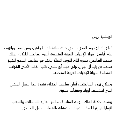
الوطنية بريس
“على إثر الهجوم الدنيء الذي شنته ميليشيات الحوثيين، ومن يقف ورائهم،
على أراضي دولة الإمارات العربية المتحدة، أجرى صاحب الجلالة الملك
محمد السادس، نصره الله، اليوم، اتصالا هاتفيا مع صاحب السمو الشيخ
محمد بن زايد آل نهيان، ولي عهد أبو ظبي، نائب القائد الأعلى للقوات
المسلحة بدولة الإمارات العربية المتحدة.
وخلال هذه المباحثات، أدان صاحب الجلالة، بشدة هذا العمل المشين
الذي استهدف أبرياء ومنشآت مدنية.
وقدم جلالة الملك، بهذه المناسبة، خالص تعازيه للسلطات والشعب
الإماراتيين إثر الخسائر البشرية، ومتمنياته بالشفاء العاجل للجرحى.