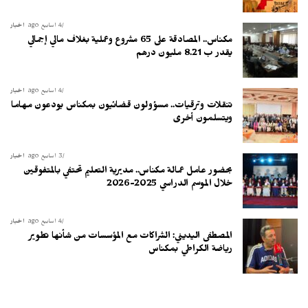
4 أسابيع ago
أخبار
مكناس.. المصادقة على 65 مشروع وعملية بغلاف مالي إجمالي
يقدر ب 8.21 مليون درهم
4 أسابيع ago
أخبار
تنقلات وترقيات.. مسؤولون قضائيون بمكناس يودعون مهاما
ويتسلمون أخرى
3 أسابيع ago
أخبار
بحضور عامل عمالة مكناس.. مديرية التعليم تحتفي بالمتفوقين
خلال الموسم الدراسي 2025-2026
4 أسابيع ago
أخبار
المصطفى اليديني: الشراكات مع المؤسسات من شأنها تطوير
رياضة الكراطي بمكناس