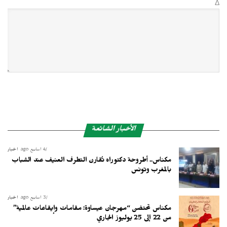
Δ
الأخبار الشائعة
4 أسابيع ago
أخبار
مكناس.. أطروحة دكتوراه تُقارن التطرف العنيف عند الشباب
بالمغرب وتونس
3 أسابيع ago
أخبار
مكناس تحتضن “مهرجان عيساوة: مقامات وإيقاعات عالمية”
من 22 إلى 25 يوليوز الجاري