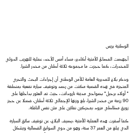
الوطنية بريس
أجهضت المصالح الأمنية أكادير، مساء أمس الأحد، عملية للتهريب الدولي
للمخدرات، كما حجزت ما مجموعه ثلاثة أطنان من مخدر الشيرا.
وذكر بلاغ للمديرية العامة للأمن الوطني أن إجراءات البحث والتحري
المنجزة في هذه القضية مكنت من رصد وتوقيف سيارة نفعية بمنطقة
” أولاد برحيل” بضواحي مدينة تارودانت، حيث تم العثور بداخلها على
90 رزمة من مخدر الشيرا، بلغ وزنها الإجمالي ثلاثة أطنان، فضلا عن حجز
زورق مطاطي مزود بمحركين نفاثين على متن نفس الناقلة.
كما أسفرت هذه العملية الأمنية ،يضيف البلاغ، عن توقيف سائق السيارة
الذي يبلغ من العمر 37 سنة، وهو من ذوي السوابق القضائية ويشكل