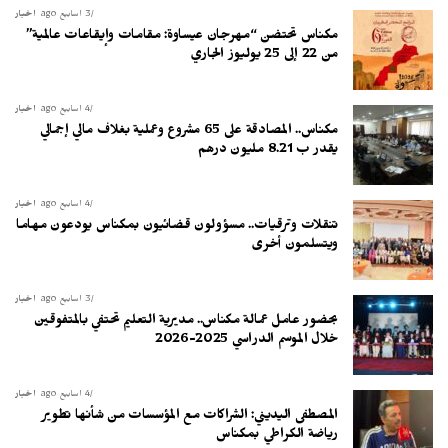
3 أسابيع ago
أخبار
مكناس تحتضن “مهرجان عيساوة: مقامات وإيقاعات عالمية”
من 22 إلى 25 يوليوز الجاري
4 أسابيع ago
أخبار
مكناس.. المصادقة على 65 مشروع وعملية بغلاف مالي إجمالي
يقدر ب 8.21 مليون درهم
4 أسابيع ago
أخبار
تنقلات وترقيات.. مسؤولون قضائيون بمكناس يودعون مهاما
ويتسلمون أخرى
3 أسابيع ago
أخبار
بحضور عامل عمالة مكناس.. مديرية التعليم تحتفي بالمتفوقين
خلال الموسم الدراسي 2025-2026
4 أسابيع ago
أخبار
المصطفى اليديني: الشراكات مع المؤسسات من شأنها تطوير
رياضة الكراطي بمكناس