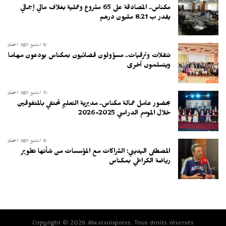
مكناس.. المصادقة على 65 مشروع وعملية بغلاف مالي إجمالي
يقدر ب 8.21 مليون درهم
4 أسابيع ago
أخبار
تنقلات وترقيات.. مسؤولون قضائيون بمكناس يودعون مهاما
ويتسلمون أخرى
3 أسابيع ago
أخبار
بحضور عامل عمالة مكناس.. مديرية التعليم تحتفي بالمتفوقين
خلال الموسم الدراسي 2025-2026
4 أسابيع ago
أخبار
المصطفى اليديني: الشراكات مع المؤسسات من شأنها تطوير
رياضة الكراطي بمكناس
Copyright © 2026 Alwataniapress. Tous droits réservés