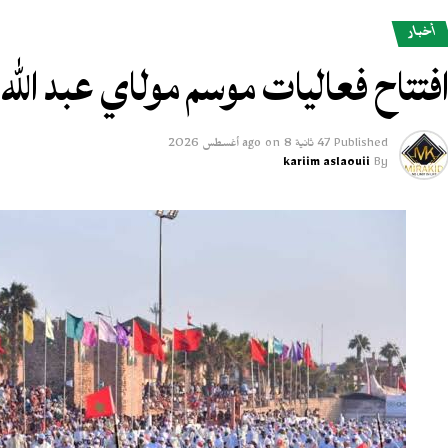
أخبار
فتتاح فعاليات موسم مولاي عبد الله 
Published
47 ثانية ago
8 أغسطس 2026
on
kariim aslaouii
By