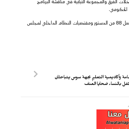
ت الفرق والمجموعة النيابية في مناقشة البرنامج
ج الحكومي.
وأشار البلاغ إلى أن هاتين الجلستين العموميتين تُعقدان طبقا لأحكام الفصل 88 من الدستور ومقتضيات النظام الداخلي لمجلس
لعامة وأكاديمية التعليم بجهة سوس يتباحثان
فل بالنساء ضحايا العنف