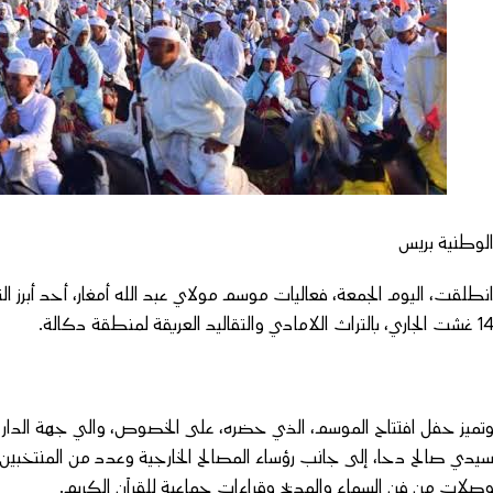
لوطنية بريس
نطلقت، اليوم الجمعة، فعاليات موسم مولاي عبد الله أمغار، أحد أبرز الت
ت الجاري، بالتراث اللامادي والتقاليد العريقة لمنطقة دكالة.
تميز حفل افتتاح الموسم، الذي حضره، على الخصوص، والي جهة الدار 
يدي صالح دحا، إلى جانب رؤساء المصالح الخارجية وعدد من المنتخب
صلات من فن السماع والمديح وقراءات جماعية للقرآن الكريم.