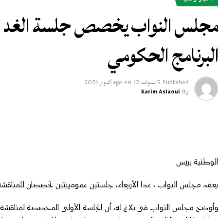
أخبار وطنية
جلس النواب يخصص جلسة الغد ل
لبرنامج الحكومي
Published
5 سنوات ago
12 أكتوبر 2021
on
Karim Aslaoui
By
لوطنية بريس
عقد مجلس النواب ، غدا الأربعاء، جلستين عمومييتين تخصصان للمناقش
أوضح مجلس النواب في بلاغ له، أن الجلسة الأولى المخصصة لمناقشة ا