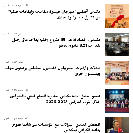
3 أسابيع ago
أخبار
مكناس تحتضن “مهرجان عيساوة: مقامات وإيقاعات عالمية”
من 22 إلى 25 يوليوز الجاري
4 أسابيع ago
أخبار
مكناس.. المصادقة على 65 مشروع وعملية بغلاف مالي إجمالي
يقدر ب 8.21 مليون درهم
4 أسابيع ago
أخبار
تنقلات وترقيات.. مسؤولون قضائيون بمكناس يودعون مهاما
ويتسلمون أخرى
3 أسابيع ago
أخبار
بحضور عامل عمالة مكناس.. مديرية التعليم تحتفي بالمتفوقين
خلال الموسم الدراسي 2025-2026
4 أسابيع ago
أخبار
المصطفى اليديني: الشراكات مع المؤسسات من شأنها تطوير
رياضة الكراطي بمكناس