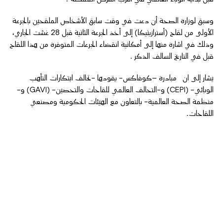
وسبق لوزارة الصحة أن دعت في وقت سابق الأشخاص الملقحين بالجرعة
الأولى من لقاح (أسترازينيكا) إلى أخذ الجرعة الثانية قبل 28 غشت الجاري،
وذلك في اشارة منها إلى أمكانية انقضاء الجرعات المتوفرة من هذا اللقاح
قبل في التاريخ السالف الذكر .
يشار إلى ان مبادرة –كوفاكس- يقودها -تحالف ابتكارات التأهب
الوبائي- (CEPI) و-التحالف العالمي للقاحات والتحصين- (GAVI) و-
منظمة الصحة العالمية- بالتعاون مع الهيئات الحكومية ومصنعي
اللقاحات.