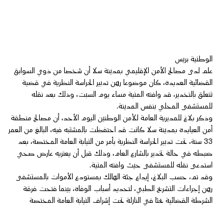
الوطنية بريس
علم لدى مصالح الأمن الإقليمي بمدينة سلا أن شخصا من ذوي السوابق
القضائية العديدة، كان موضوعا رهن تدبير الحراسة النظرية في قضية
تتعلق بالتخدير، قد وافته المنية مساء يوم السبت، وذلك بعد نقله
للمستشفى المحلي بنفس المدينة.
وذكر بلاغ للمديرية العامة للأمن الوطنين اليوم الأحد، أن مصالح منطقة
أمن العيايدة بمدينة سلا كانت قد احتفظت بالمشتبه فيه، البالغ من العمر
33 سنة، تحت تدبير الحراسة النظرية بأمر من النيابة العامة المختصة، بعد
ضبطه في حالة تخدير بالشارع العام، وذلك قبل أن يعتريه عارض صحي
استدعى نقله للمستشفى حيث وافته المنية.
وقد تم، حسب البلاغ، إيداع جثة الهالك بمستودع الأموات بالمستشفى
رهن إجراءات التشريح الطبي، لتحديد أسباب الوفاة، بينما فتحت فرقة
الشرطة القضائية بحثا في النازلة تحت إشراف النيابة العامة المختصة