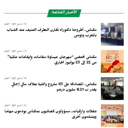
الأخبار الشائعة
4 أسابيع ago
أخبار
مكناس.. أطروحة دكتوراه تُقارن التطرف العنيف عند الشباب
بالمغرب وتونس
3 أسابيع ago
أخبار
مكناس تحتضن “مهرجان عيساوة: مقامات وإيقاعات عالمية”
من 22 إلى 25 يوليوز الجاري
4 أسابيع ago
أخبار
مكناس.. المصادقة على 65 مشروع وعملية بغلاف مالي إجمالي
يقدر ب 8.21 مليون درهم
4 أسابيع ago
أخبار
تنقلات وترقيات.. مسؤولون قضائيون بمكناس يودعون مهاما
ويتسلمون أخرى