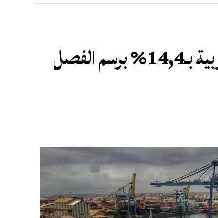
ارتفاع الرواج المينائي بالموانئ المغربية بـ14,4% برسم الفصل