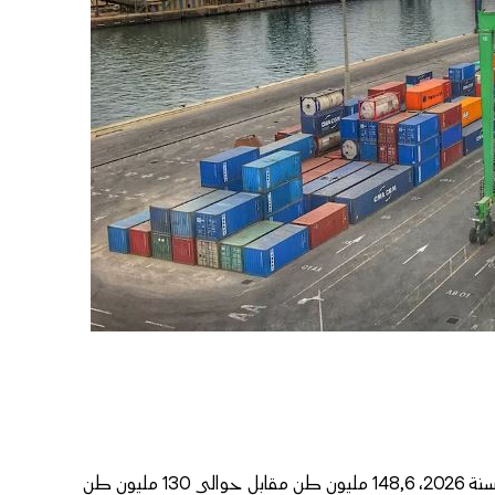
بلغ الرواج الإجمالي على صعيد الموانئ المغربية برسم الفصل الأول من سنة 2026، 148,6 مليون طن مقابل حوالي 130 مليون طن