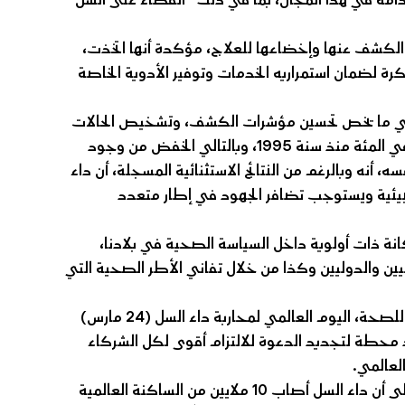
أن المغرب سجل خلال 2020، 29 ألفا و18 حالة تم الكشف عنها وإخضاعها للعلاج، مؤكدة أنها اتخذت،
رة لضمان استمراريه الخدمات وتوفير الأدوية الخاصة
، في ما يخص تحسين مؤشرات الكشف، وتشخيص الحالات
والتكفل بها، وكذا الرفع من مؤشر النجاعة العلاجية، ليتعدى 85 في المئة منذ سنة 1995، وبالتالي الخفض من وجود
 أنه وبالرغم من النتائج الاستثنائية المسجلة، أن داء
لبيئية ويستوجب تضافر الجهود في إطار متعدد
ج الوطني لمحاربة السل يحتل، منذ 30 سنة، مكانة ذات أولوية داخل السياسة الصحية في بلادنا،
يين والدوليين وكذا من خلال تفاني الأطر الصحية التي
ولفتت إلى أن المنتظم الدولي يخلد، تحت رعاية المنظمة العالمية للصحة، اليوم العالمي لمحاربة داء السل (24 مارس)
د محطة لتجديد الدعوة للالتزام أقوى لكل الشركاء
العالمي.
وتشير تقديرات منظمة الصحة العالمية لسنة 2019، وفق الوزارة، إلى أن داء السل أصاب 10 ملايين من الساكنة العالمية