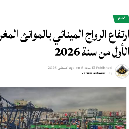
أخبار
لأول من سنة 2026
Published
13 ساعة ago
8 أغسطس 2026
on
kariim aslaouii
By