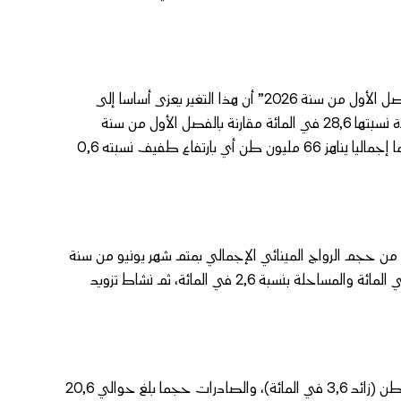
وذكر بلاغ لوزارة التجهيز والماء حول “أنشطة الموانئ بالمغرب برسم الفصل الأول من سنة 2026” أن هذا التغير يعزى أساسا إلى
ارتفاع رواج نشاط المسافنة الذي سجل حجما قدره 82,6 مليون طن بزيادة نسبتها 28,6 في المائة مقارنة بالفصل الأول من سنة
2025، مشيرا إلى أن الرواج الوطني (دون احتساب المسافنة) سجل حجما إجماليا يناهز 66 مليون طن أي بارتفاع طفيف نسبته 0,6
اط المسافنة شكل نسبة هامة بلغت 55,6 في المائة من حجم الرواج المينائي الإجمالي بمتم شهر يونيو من سنة
2026، متبوعا بالواردات بنسبة 27,4 في المائة، والصادرات بنسبة 13,9 في المائة والمساحلة بنسبة 2,6 في المائة، ثم نشاط تزويد
وبحسب المصدر ذاته سجلت كل من الواردات حجما قدره 40,7 مليون طن (زائد 3,6 في المائة)، والصادرات حجما بلغ حوالي 20,6