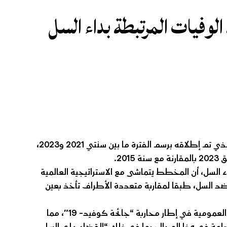
وفيات المرتبطة بداء السل
أعلنت وزارة الصحة أن المخطط الاستراتيجي لمكافحة داء السل الذي تم إطلاقه برسم الفترة ما بين سنتي 2021 و2023،
ء السل، أن المخطط يتماشى مع الاستراتيجية العالمية
ضد السل، طبقا لمقاربة متعددة الأطراف تأخذ بعين
وأشارت الوزارة إلى أن سنة 2020 شكلت مثالا لالتقائية السياسات العمومية في إطار محاربة “جائحة كوفيد- 19″، مما
دامة في هذا المجال، بما في ذلك “القضاء على السل