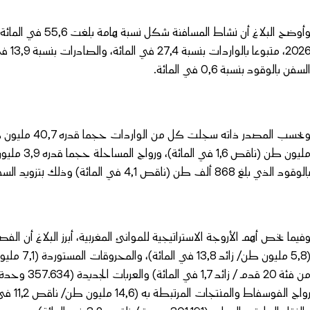
وأوضح البلاغ أن نش
لسفن بالوقود بنسبة 0,6 في المائة.
الوقود الذي بلغ 868 ألف طن (ناقص 4,1 في المائة) وذلك بتزويد السفن العابرة عبر مضيق جبل طارق.