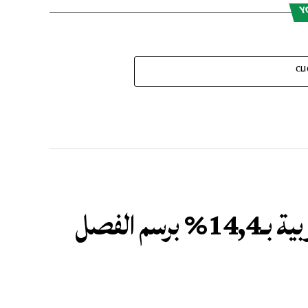
Y
CL
ارتفاع الرواج المينائي بالموانئ المغربية بـ14,4% برسم الفصل