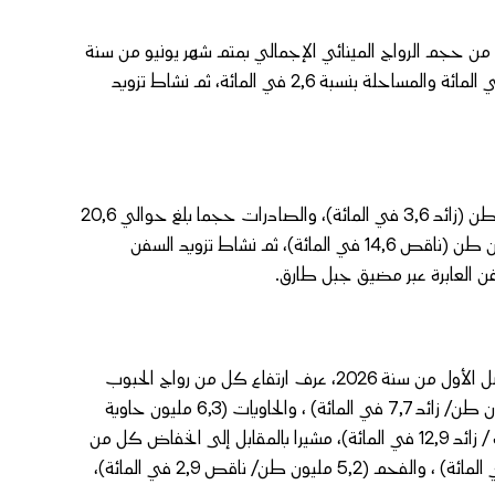
اط المسافنة شكل نسبة هامة بلغت 55,6 في المائة من حجم الرواج المينائي الإجمالي بمتم شهر يونيو من سنة
2026، متبوعا بالواردات بنسبة 27,4 في المائة، والصادرات بنسبة 13,9 في المائة والمساحلة بنسبة 2,6 في المائة، ثم نشاط تزويد
وبحسب المصدر ذاته سجلت كل من الواردات حجما قدره 40,7 مليون طن (زائد 3,6 في المائة)، والصادرات حجما بلغ حوالي 20,6
مليون طن (ناقص 1,6 في المائة)، ورواج المساحلة حجما قدره 3,9 مليون طن (ناقص 14,6 في المائة)، ثم نشاط تزويد السفن
وفيما يخص أهم الأروجة الاستراتيجية للموانئ المغربية، أبرز البلاغ أن الفصل الأول من سنة 2026، عرف ارتفاع كل من رواج الحبوب
(5,8 مليون طن/ زائد 13,8 في المائة)، والمحروقات المستوردة (7,1 مليون طن/ زائد 7,7 في المائة) ، والحاويات (6,3 مليون حاوية
من فئة 20 قدم / زائد 1,7 في المائة) والعربات الجديدة (357.634 وحدة / زائد 12,9 في المائة)، مشيرا بالمقابل إلى انخفاض كل من
رواج الفوسفاط والمنتجات المرتبطة به (14,6 مليون طن/ ناقص 11,2 في المائة) ، والفحم (5,2 مليون طن/ ناقص 2,9 في المائة)،