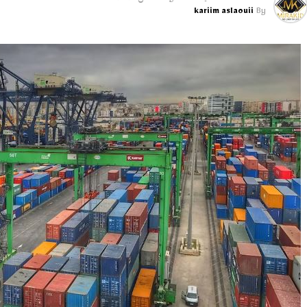
kariim aslaouii
By