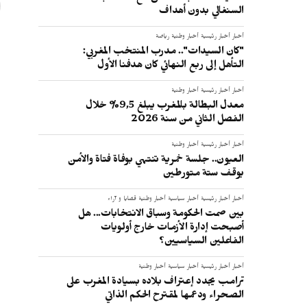
السنغالي بدون أهداف
أخبار
أخبار رئيسية
أخبار وطنية
رياضة
"كان السيدات".. مدرب المنتخب المغربي:
التأهل إلى ربع النهائي كان هدفنا الأول
أخبار
أخبار رئيسية
أخبار وطنية
معدل البطالة بالمغرب يبلغ 9,5% خلال
الفصل الثاني من سنة 2026
أخبار
أخبار رئيسية
أخبار وطنية
العيون.. جلسة خمرية تنتهي بوفاة فتاة والأمن
يوقف ستة متورطين
أخبار
أخبار رئيسية
أخبار سياسية
أخبار وطنية
قضايا و آراء
بين صمت الحكومة وسباق الانتخابات... هل
أصبحت إدارة الأزمات خارج أولويات
الفاعلين السياسيين؟
أخبار
أخبار رئيسية
أخبار سياسية
أخبار وطنية
ترامب يجدد إعتراف بلاده بسيادة المغرب على
الصحراء ودعمها لمقترح الحكم الذاتي