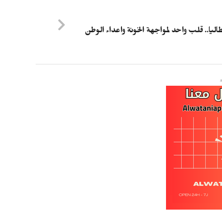
طاليا.. قلب واحد لمواجهة الخونة واعداء الوطن