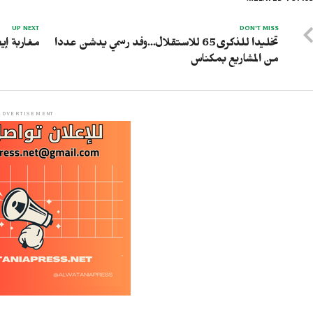
RELATED TOPICS
UP NEXT
DON'T MISS
تخليدا للذكرى65 للاستقلال…وفد رسمي يدشن عددا
مغاربة إي
من المشاريع بمكناس
ADVERTISEMENT