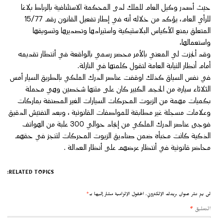
حيث أصدر وكيل العام للملك لدى المحكمة الاستئنافية بالرباط بلاغا
للرأي العام، يؤكد من خلاله أنه في إطار تفعيل القانون رقم 15/77
المتعلق بمنع الأكياس البلاستيكية واستيرادها وتصديرها وتسويقها
واستعمالها،
وقد أنجزت لي المعني بالأمر محضر رسمي بالواقعة في أنتظار تقديمه
أمام أنظار النيابة العامة لتقول كلمتها في النازلة.
في نفس السياق كذلك اوقفت عناصر الدرك الملكي بالطريق السيار أمس
الثلاثاء سيارة من الحجم الكبير كان على متنها شخصين وهي محملة
بكميات مهمة من الزيوت المحركات السيارات الغير المصنفة بماركات
وعلامات مسجلة غير مطابقة للمواصفات القانونية ، وبعد التفتيش الدقيق
فوجئ عناصر الدرك الملكي من إيجاد حوالي 300 علبة من الهواتف
الذكية كانت مخبأة ضمن صناديق الزيوت المحركات لتنجز في حقهم
محاضر قانونية في أنتظار عرضهم على أنظار العدالة .
RELATED TOPICS:
لن يتم نشر عنوان بريدك الإلكتروني.
الحقول الإلزامية مشار إليها بـ
*
التعليق
*