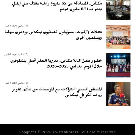
مكناس.. المصادقة على 65 مشروع وعملية بغلاف مالي إجمالي
يقدر ب 8.21 مليون درهم
4 أسابيع ago
أخبار
تنقلات وترقيات.. مسؤولون قضائيون بمكناس يودعون مهاما
ويتسلمون أخرى
3 أسابيع ago
أخبار
بحضور عامل عمالة مكناس.. مديرية التعليم تحتفي بالمتفوقين
خلال الموسم الدراسي 2025-2026
4 أسابيع ago
أخبار
المصطفى اليديني: الشراكات مع المؤسسات من شأنها تطوير
رياضة الكراطي بمكناس
Copyright © 2026 Alwataniapress. Tous droits réservés