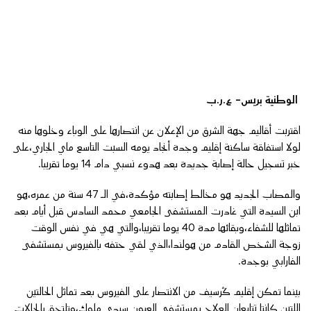
الوطنية بريس- ع.ر.ب
اقتربت أقاليم جهة الشرق من الإعلان عن انتصارها على الوباء وخلوها منه
لولا استفاقة ساكنة إقليم وجدة أنجاد يومه السبت التاسع ماي الجاري،على
خبر تسجيل حالة إصابة جديدة بعد هدوء نسبي دام 14 يوما تقريبا.
والمصاب الجديد هو مخالط إصابته مؤكدة،في الـ 47 سنة من عمره،هو
ابن السيدة التي غادرت المستشفى الجامعي محمد السادس قبل أيام بعد
تماثلها للشفاء،وبقائها مدة 40 يوما تقريبا،والتي هي في نفس الوقت
زوجة الشخص القادم من هولندا،الذي لقي حتفه بالفيروس بمستشفى
الفارابي بوجدة.
بينما تمكن إقليم ڭرسيف من الانتصار على الفيروس بعد تماثل الحالتين
اللتين كانتا تتابعان العلاج بمستشفى العيون سيدي ملوك،وتلتحق بالحالات