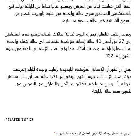
الستة التي تعافت تباعا من المرض،ويصبح خاليا تماما من الجائحة،ولم تبق
بالمستشفى المذكور سوى حالة واحدة من إقليم تاوريرت،تنحدر من
العيون الشرقية في حالة صحية مستقرة.
وعرف إقليم الناظور بدوره اليوم ثمانية حالات شفاء،ليرتفع عدد المتعافين
إلى 27 من أصل 40 حالة إصابة مؤكدة،لتنضاف إلى حالة شفاء واحدة
تم تسجيلها بإقليم وجدة ـ أنڭاد،مما رفع العدد الإجمالي للمتعافين بجهة
الشرق إلى 122.
بقي أن نشير،أن الإصابة المؤكدة الجديدة بإقليم وجدة أنجاد زحزحت
مؤشر عدد الإصابات بجهة الشرق ليرتفع إلى 176 حالة بعد أن ظل مستقرا
لحوالي أسبوعين تقريبا في 175،وزرع الأمل والتفاؤل في النفوس في
تحقيق صفر حالة بالجهة
RELATED TOPICS:
لن يتم نشر عنوان بريدك الإلكتروني.
الحقول الإلزامية مشار إليها بـ
*