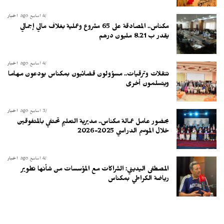
4 أسابيع ago
أخبار
مكناس.. المصادقة على 65 مشروع وعملية بغلاف مالي إجمالي
يقدر ب 8.21 مليون درهم
4 أسابيع ago
أخبار
تنقلات وترقيات.. مسؤولون قضائيون بمكناس يودعون مهاما
ويتسلمون أخرى
3 أسابيع ago
أخبار
بحضور عامل عمالة مكناس.. مديرية التعليم تحتفي بالمتفوقين
خلال الموسم الدراسي 2025-2026
4 أسابيع ago
أخبار
المصطفى اليديني: الشراكات مع المؤسسات من شأنها تطوير
رياضة الكراطي بمكناس