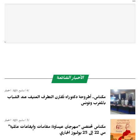
Δ
الأخبار الشائعة
4 أسابيع ago
أخبار
مكناس.. أطروحة دكتوراه تُقارن التطرف العنيف عند الشباب
بالمغرب وتونس
3 أسابيع ago
أخبار
مكناس تحتضن “مهرجان عيساوة: مقامات وإيقاعات عالمية”
من 22 إلى 25 يوليوز الجاري