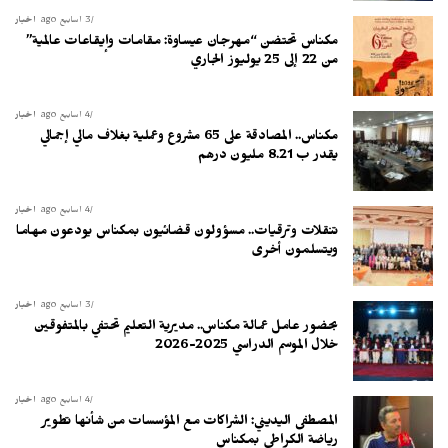
3 أسابيع ago
أخبار
مكناس تحتضن “مهرجان عيساوة: مقامات وإيقاعات عالمية”
من 22 إلى 25 يوليوز الجاري
4 أسابيع ago
أخبار
مكناس.. المصادقة على 65 مشروع وعملية بغلاف مالي إجمالي
يقدر ب 8.21 مليون درهم
4 أسابيع ago
أخبار
تنقلات وترقيات.. مسؤولون قضائيون بمكناس يودعون مهاما
ويتسلمون أخرى
3 أسابيع ago
أخبار
بحضور عامل عمالة مكناس.. مديرية التعليم تحتفي بالمتفوقين
خلال الموسم الدراسي 2025-2026
4 أسابيع ago
أخبار
المصطفى اليديني: الشراكات مع المؤسسات من شأنها تطوير
رياضة الكراطي بمكناس