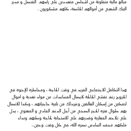
مبالغ مالية متفاوتة من اشخاص متعددين على رأسهم القنصل و مدير
البنك الشعبي من أموالهم الخاصة، كلهم مشكورون .
هذا التكافل الاجتماعي الفريد في وقت الحاجة ، ومخاطرة الإخوة في
الخروج رغم تفشي الجائحة لايصال المساعدات من مواد تغذية و اموال
لتمكين من إسكان العالقين وغيرذلك من تلبية حاجياتهم ، وكذا الاتصال
بهم طوال فترة الحجر الصحي من أجل الدعم المادي و المعنوي ، يدل
على تلاحم المغاربة وقدرتهم على الاستجابة لحاجة وطنهم ونداء
ملكهم محمد السادس نصره الله، في كل وقت وحين..