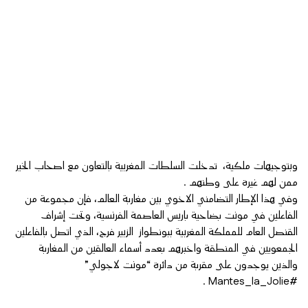
وبتوجيهات ملكية، تدخلت السلطات المغربية بالتعاون مع اصحاب الخير
ممن لهم غيرة على وطنهم .
وفي هذا الإطار التضامني الاخوي بين مغاربة العالم، فإن مجموعة من
الفاعلين في مونت بضاحية باريس العاصمة الفرنسية، وتحت إشراف
القنصل العام للمملكة المغربية ببونطواز الزبير فرج، الذي اتصل بالفاعلين
الجمعويين في المنطقة واخبرهم بعدد أسماء العالقين من المغاربة
والذين يوجدون على مقربة من دائرة “مونت لاجولي”
#Mantes_la_Jolie .