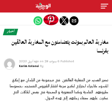
Exit mobile version
/htdocs/wp-
content/themes/z-
news/amp-
single.php
أخبار
on line
77
مغاربة العالم بمونت يتضامنون مع المغاربة العالقين
Warning
:
بفرنسا
Trying to
access
array
offset on
Published
6 سنوات ago
28 أبريل 2020
on
value of
Karim Aslaoui
By
type
bool in
/htdocs/wp-
تضرر العديد من المغاربة العالقين في مجموعة من البلدان مع إغلاق
content/themes/z-
news/amp-
الحدود كاجراء احترازي لكبح سرعة انتشار الڤيروس المستجد ،خصوصا
single.php
ظروفهم المادية وكذا المعنوية و الصحية في بعض الحالات التي
on line
77
عكرت عليهم صفاء رحلتهم إلى هذه الدول.
"
width="36"
height="36">