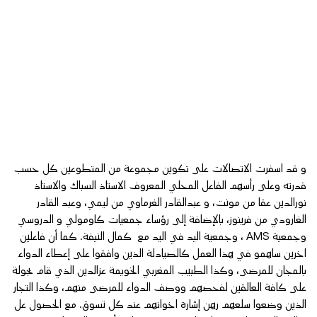
و قد اسفرت الاتصالات على تكوين مجموعة من المتطوعين كل حسب
قدرته وعلى رأسهم الفاعل المحلي المعروف الاستاذ السباك والاستاذ
نورالدين عقا من مونت، و عبدالقادر الغرماوي من ليمي، وعبد القادر
الغارودي من فرينوز، بالإضافة إلى رؤساء جمعيات كاومولي و الدروسي
وجمعية AMS ، وجمعية اليد في اليد مع كمال النيفة. كما أن فاعلين
اخرين ساهمو في هذا العمل كالصيادلة الذين وافقوا على إعطاء الدواء
بالمجان للمرضى، وكذا الطبيب المغربي الخويمة عزالدين الذي قام بجولة
على كافة العالقين لفحصهم ووصف الدواء للمرضى منهم، وكذا التجار
الذين وضعوا سلعهم رهن إشارة اخوانهم عند كل تسوق. مع الحصول عل