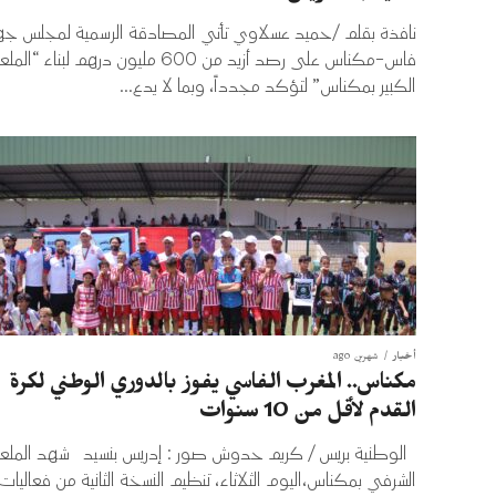
نافذة بقلم /حميد عسلاوي ​تأتي المصادقة الرسمية لمجلس ج
فاس-مكناس على رصد أزيد من 600 مليون درهم لبناء “ا
الكبير بمكناس” لتؤكد مجدداً، وبما لا يدع...
أخبار
شهرين ago
مكناس.. المغرب الفاسي يفوز بالدوري الوطني لكرة
القدم لأقل من 10 سنوات
الوطنية بريس / كريم حدوش صور : إدريس بنسيد شهد المل
الشرفي بمكناس،اليوم الثلاثاء، تنظيم النسخة الثانية من فعاليات