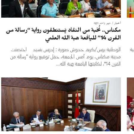
أخبار
شهر واحد ago
مكناس.. نُخبة من النقاد يَستنطقون رواية “رسالة من
القرن 14” لليافعة هبة الله العلمي
ية
الوطنية بريس/كريم حدوش صورة : إدريس بنسيد احتضنت
مدينة مكناس، يوم أمس الجمعة، حفل توقيع رواية “رسالة من
القرن 14″، لكاتبتها اليافعة هبة الله...