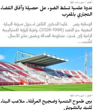
أخبار
شهر واحد ago
ندوة علمية تسلط الضوء على حصيلة وآفاق القضاء
التجاري بالمغرب
الوطنية بريس تخليدا للذكرى الثلاثين لدخول مدونة التجارة
المغربية حيز التنفيذ (1996-2026)، وتنزيلا للرؤية الاستراتيجية
الرامية إلى تحديث منظومة العدالة وتحسين مناخ الأعمال،
افتُتحت...
أخبار
شهر واحد ago
بين طموح التنمية وضجيج العرقلة.. ملاعب البناء ل
تُشيّد بالتشويش