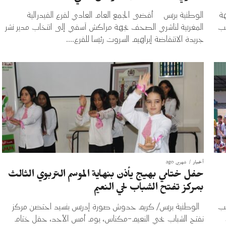
هة
الوطنية بريس أفضى الجمع العام العادي لفرع الفيدرالية
لملعب
المغربية لناشري الصحف بجهة مراكش آسفي إلى انتخاب مدير نشر
جريدة الانتفاضة إبراهيم السروت رئيسا للفرع....
أخبار
شهرين ago
حفل ختامي بهيج يأذن بنهاية الموسم التربوي الثالث
بمركز تفتح الشباب لحي النعيم
عب
الوطنية بريس/ كريم حدوش صورة إدريس بنسيد احتضن مركز
تفتح الشباب بحي النعيم-مكناس، يوم أمس الأحد، حفل ختام