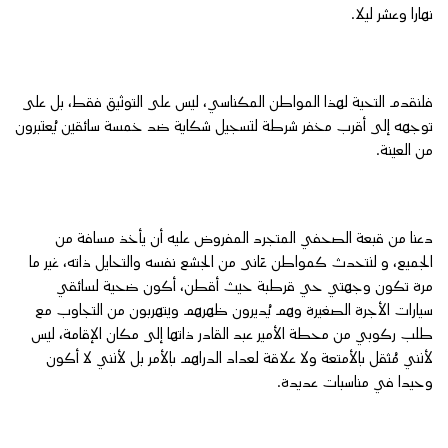
نهارا وعشر ليلا.
فلنقدم التحية لهذا المواطن المكناسي، ليس على التوثيق فقط، بل على
توجهه إلى أقرب مخفر شرطة لتسجيل شكاية ضد خمسة سائقين يُعتبرون
من العينة.
دعنا من قبعة الصحفي المتجرد المفروض عليه أن يأخذ مسافة من
الجميع، و لنتحدث كمواطن عَانى من الجشع نفسه والتحايل ذاته، غير ما
مرة تكون وجهتي حي قرطبة حيث أقطن، أكون ضحية لسائقي
سيارات الأجرة الصغيرة وهم يُديرون ظهرهم ويتهربون من التجاوب مع
طلب ركوبي من محطة الأمير عبد القادر ذاتها إلى مكان الإقامة، ليس
لأنني مُثقل بالأمتعة ولا علاقة لعداد الدراهم بالأمر بل لأنني لا أكون
وحيدا في مناسبات عديدة.