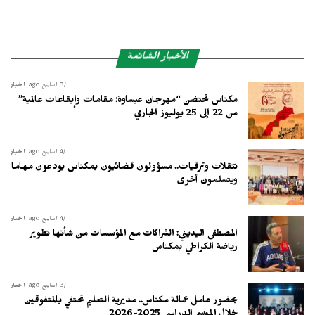
الأخبار الشائعة
3 أسابيع ago
أخبار
مكناس تحتضن “مهرجان عيساوة: مقامات وإيقاعات عالمية”
من 22 إلى 25 يوليوز الجاري
4 أسابيع ago
أخبار
تنقلات وترقيات.. مسؤولون قضائيون بمكناس يودعون مهاما
ويتسلمون أخرى
4 أسابيع ago
أخبار
المصطفى اليديني: الشراكات مع المؤسسات من شأنها تطوير
رياضة الكراطي بمكناس
3 أسابيع ago
أخبار
بحضور عامل عمالة مكناس.. مديرية التعليم تحتفي بالمتفوقين