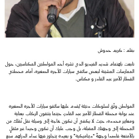
بقلم : كريم حدوش
تابعت باهتمام شديد الفيديو الذي نشره أحد المواطنين المكناسيين، حول
الممارسات المشينة لبعض سائقي سيارات الأجرة الصغيرة، أمام محطتي
القطار الأمير عبد القادر و مكناس.
المواطن وثّق لسلوكات دنيئة يُقدم عليها سائقو سيارات الأجرة الصغيرة
عند بوابة محطة القطار الأمير عبد القادر، حينما ينتقون الركاب بعناية
ومعايير محددة، حيث لا يكفي أن تكون بحاجة إلى وسيلة نقل تُقلك من
المحطة إلى وجهتك المقبلة، بل وجب عليك أن تكون وحيدا غير مثقلٍ
بالأمتعة قاصدا وجهةً “ديناميكية” و بعيدة يتجاوز فيها عداد الدراهم سبع