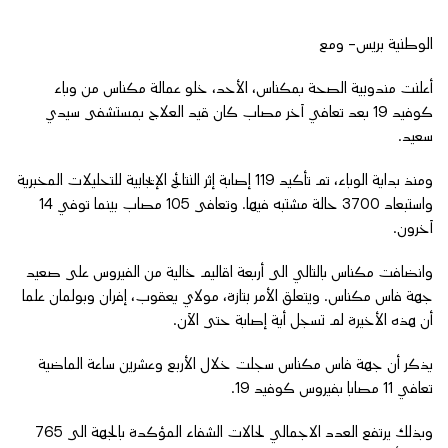
الوطنية بريس- ومع
أعلنت مندوبية الصحة بمكناس، الأحد، خلو عمالة مكناس من وباء
كوفيد 19 بعد تعافي آخر مصاب كان قيد العلاج بمستشفى سيدي
سعيد.
ومنذ بداية الوباء، تم تأكيد 119 إصابة إثر النتائج الإيجابية للتحليلات المخبرية
واستبعاد 3700 حالة مشتبه فيها. وتعافى 105 مصاب بينما توفي 14
آخرون.
وانضافت مكناس بالتالي الى أربعة اقاليم خالية من الفيروس على صعيد
جهة فاس مكناس. ويتعلق الأمر بتازة، مولاي يعقوب، إفران وبولمان علما
أن هذه الأخيرة لم تسجل أية إصابة حتى الآن.
يذكر أن جهة فاس مكناس سجلت خلال الأربع وعشرين ساعة الماضية
تعافي 11 مصابا بفيروس كوفيد 19.
وبذلك يرتفع العدد الاجمالي لحالات الشفاء المؤكدة بالجهة الى 765