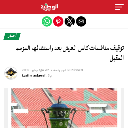
Exit mobile version
أخبار
توقيف منافسات كاس العرش بعد واستئنافها الموسم
المقبل
Published
شهر واحد ago
7 يوليو 2026
on
kariim aslaouii
By