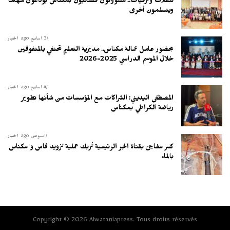
تنقلات وترقيات.. مسؤولون قضائيون بمكناس يودعون مهاما
ويتسلمون أخرى
3 أسابيع ago
أخبار
بحضور عامل عمالة مكناس.. مديرية التعليم تحتفي بالمتفوقين
خلال الموسم الدراسي 2025-2026
4 أسابيع ago
أخبار
المصطفى اليديني: الشراكات مع المؤسسات من شأنها تطوير
رياضة الكراطي بمكناس
أسبوعين ago
أخبار
كسر مفاجئ بقناة الجر الرئيسية تُربك عملية تزويد فاس و مكناس
بالماء
Copyright © 2026 Alwataniapress. Tous droits réservés