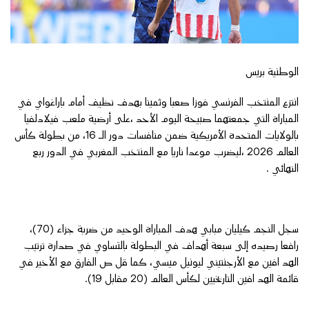
الوطنية بريس
انتزع المنتخب الفرنسي فوزا صعبا وثمينا بهدف نظيف أمام باراغواي في
المباراة التي جمعتهما صبيحة اليوم الأحد ،على أرضية ملعب فيلادلفيا
بالولايات المتحدة الأمريكية ضمن منافسات دور الـ 16، من بطولة كأس
العالم 2026 ،ليضرب موعدا ناريا مع المنتخب المغربي في الدور ربع
النهائي .
سجل النجم كيليان مبابي هدف المباراة الوحيد من ضربة جزاء (70)،
رافعا رصيده إلى سبعة أهداف في البطولة بالتساوي في صدارة ترتيب
الهد افين مع الأرجنتيني ليونيل ميسي، كما قل ص الفارق مع الأخير في
قائمة الهد افين التاريخيين لكأس العالم (20 مقابل 19).