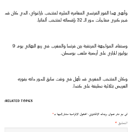
وأنهى هذا الفوز الفرنسي المغامرة المثيرة لمنتخب باراغواي، الذي كان قد
فجر كبرى مفاجآت دور الـ 32 بإقصائه لمنتخب ألمانيا.
وستقام المواجهة المرتقبة بين فرنسا والمغرب في ربع النهائي يوم 9
يوليوز الجاري على أرضية ملعب بوسطن.
وكان المنتخب المغربي قد تأهل في وقت سابق للدور ذاته بفوزه
العريض بثلاثية نظيفة على كندا.
RELATED TOPICS:
لن يتم نشر عنوان بريدك الإلكتروني.
الحقول الإلزامية مشار إليها بـ
*
التعليق
*