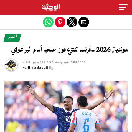
Exit mobile version
أخبار
مونديال 2026 ..فرنسا تنتزع فوزا صعبا أمام البراغواي
Published
شهر واحد ago
5 يوليو 2026
on
kariim aslaouii
By