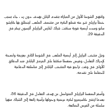
وانتهى الشوط الأول من المباراة بتقدم اليابان بهدف دون رد ، جاء بسبب
خطأ برازيلي نتج عنه قطع الكرة من منتصف الملعب لينطلق بها كايشو
سانو وسدد أرضية قوية سكنت شباك الحارس البرازيلي أليسون بيكر في
الدقيقة 29.
ونزل منتخب البرازيل إلى أرضية الملعب في الشوط الثاني بعزيمة واضحة
لإدراك التعادل، وفرض ضغطا مكثفا على المرمى الياباني منذ الدقائق
الأولى في وقت تراجع فيه المنتخب الياباني إلى مناطقه الدفاعية
للحفاظ على تقدمه.
وأسفر الضغط البرازيلي المتواصل عن هدف التعادل في الدقيقة 56،
بعدما ارتقى كاسيميرو لكرة عرضية وحولها برأسية رائعة إلى الشباك منهيا
سلسلة من الفرص الضائعة.