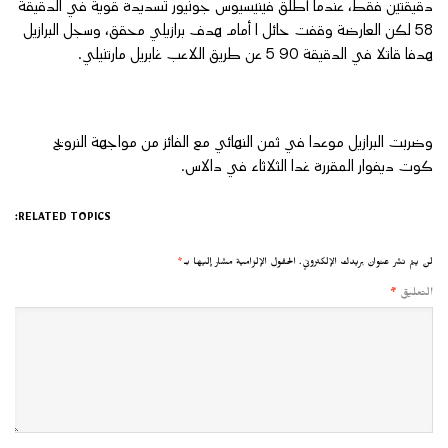
دقيقتين فقط، عندما أطلق فينيسيوس جونيور تسديدة قوية في الدقيقة
58 لكن العارضة وقفت حائل ا أمام هدف برازيلي محقق، وسجل البرازيل
هدفا قاتلا في الدقيقة 90 5 عن طريق اللاعب غابريل مارتنيلي.
وضربت البرازيل موعدا في ثمن النهائي مع الفائز من مواجهة النرويج
كوت ديفوار المقررة غدا الثلاثاء في دالاس.
RELATED TOPICS:
لن يتم نشر عنوان بريدك الإلكتروني.
الحقول الإلزامية مشار إليها بـ
*
التعليق
*