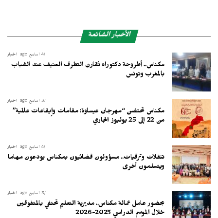
الأخبار الشائعة
4 أسابيع ago
أخبار
مكناس.. أطروحة دكتوراه تُقارن التطرف العنيف عند الشباب
بالمغرب وتونس
3 أسابيع ago
أخبار
مكناس تحتضن “مهرجان عيساوة: مقامات وإيقاعات عالمية”
من 22 إلى 25 يوليوز الجاري
4 أسابيع ago
أخبار
تنقلات وترقيات.. مسؤولون قضائيون بمكناس يودعون مهاما
ويتسلمون أخرى
3 أسابيع ago
أخبار
بحضور عامل عمالة مكناس.. مديرية التعليم تحتفي بالمتفوقين
خلال الموسم الدراسي 2025-2026