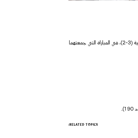
تأهل المنتخب المغربي إلى ثمن نهائي كأس العالم 2026، عقب فوزه على نظيره الهولندي بالضربات الترجيحية (3-2)، في المباراة التي جمعتهما
RELATED TOPICS: