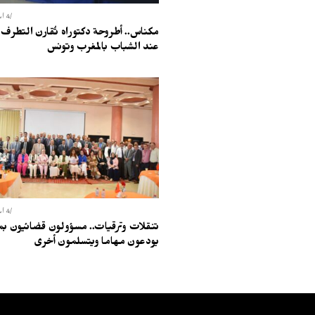
4 أسابيع ago
مكناس.. أطروحة دكتوراه تُقارن التطرف
عند الشباب بالمغرب وتونس
4 أسابيع ago
تنقلات وترقيات.. مسؤولون قضائيون ب
يودعون مهاما ويتسلمون أخرى