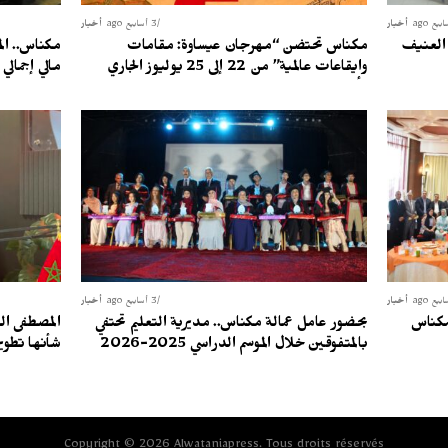
أخبار
3 أسابيع ago
أخبار
 العنيف
مكناس تحتضن “مهرجان عيساوة: مقامات
وإيقاعات عالمية” من 22 إلى 25 يوليوز الجاري
مالي إجمالي يقدر ب 
أخبار
3 أسابيع ago
أخبار
مكناس
بحضور عامل عمالة مكناس.. مديرية التعليم تحتفي
المصطفى ال
بالمتفوقين خلال الموسم الدراسي 2025-2026
شأنها تطوي
Copyright © 2026 Alwataniapress. Tous droits réservés