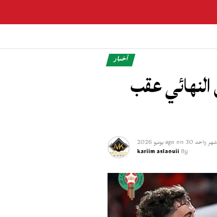
أخبار
ى ثمن النهائي عقب
شهر واحد ago
30 يونيو 2026
on
kariim aslaouii
By