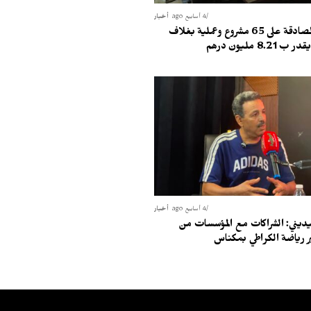
4 أسابيع ago
أخبار
مكناس.. المصادقة على 65 مشروع وعملية بغلاف
8.21 مليون درهم
4 أسابيع ago
أخبار
يديني: الشراكات مع المؤسسات من
ر رياضة الكراطي بمكناس