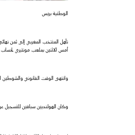
الوطنية بريس
أمس الاثنين بملعب مونتيري لحساب الدور
وانتهى الوقت القانوني والشوطين ال
وكان الهولنديين سباقين للتسجيل عن طريق كودي غاكبو (د 72)، 