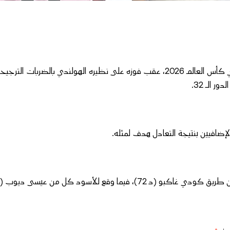
 الـ 32.
إضافيين بنتيجة التعادل هدف لمثله.
فيما وقع للأسود كل من عيسى ديوب (د 90 1).