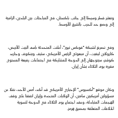
وتعتبر قطر وسيطا إلى جانب باكستان، في المباحثات بين البلدين، الرامية
إلى وضع حد للحرب بالشرق الأوسط.
وفي تصريح لشبكة “فوكس نيوز”، أعلنت المتحدثة باسم البيت الأبيض،
كارولاين ليفيت، أن مبعوثي الرئيس الأمريكي، ستيف ويتكوف وجاريد
كوشنر، سيتوجهان إلى الدوحة للمشاركة في اجتماعات رفيعة المستوى
مقررة يوم الثلاثاء بشأن إيران.
وكان موقع “أكسيوس” الإخباري الأمريكي قد أكد، أمس الأحد، نقلا عن
مسؤولين أمريكيين سامين، أن الولايات المتحدة وإيران اتفقتا على وقف
الهجمات المتبادلة، وعقد اجتماع يوم الثلاثاء في الدوحة لتسوية
الخلافات المتعلقة بمضيق هرمز.