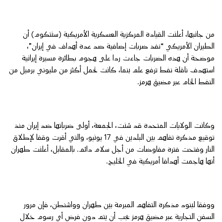
من جانبها، أعلنت القيادة المركزية العسكرية الأمريكية (سنتكوم) أن
الطيران الأمريكي “نفذ ضربات إضافية ضد عدة أهداف في إيران”،
موضحة أن هذه الضربات جاءت ردا على هجوم بطائرة مسيرة إيرانية
استهدف ناقلة نفط ترفع علم بنما، كانت تحمل أكثر من مليوني برميل من
النفط الخام عبر مضيق هرمز.
وكانت الولايات المتحدة قد شنت، الجمعة، أولى ضرباتها ضد إيران منذ
توقيع مذكرة تفاهم بين البلدين في 17 يونيو، والتي أقرت وقفا لإطلاق
النار وفتحت فترة مفاوضات من أجل سلام دائم. بالمقابل، أعلنت طهران
أنها هاجمت أهدافا أمريكية في الخليج.
ووفقا لبنود مذكرة التفاهم المبرمة بين طهران وواشنطن، فإن مرور
السفن التجارية عبر مضيق هرمز يجب أن يتم دون فرض أي رسوم خلال