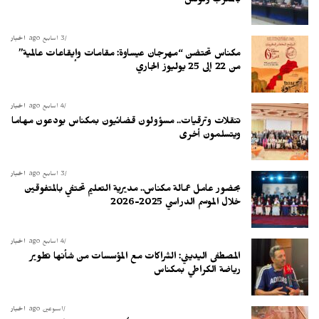
بالمغرب وتونس
3 أسابيع ago
أخبار
مكناس تحتضن “مهرجان عيساوة: مقامات وإيقاعات عالمية”
من 22 إلى 25 يوليوز الجاري
4 أسابيع ago
أخبار
تنقلات وترقيات.. مسؤولون قضائيون بمكناس يودعون مهاما
ويتسلمون أخرى
3 أسابيع ago
أخبار
بحضور عامل عمالة مكناس.. مديرية التعليم تحتفي بالمتفوقين
خلال الموسم الدراسي 2025-2026
4 أسابيع ago
أخبار
المصطفى اليديني: الشراكات مع المؤسسات من شأنها تطوير
رياضة الكراطي بمكناس
أسبوعين ago
أخبار