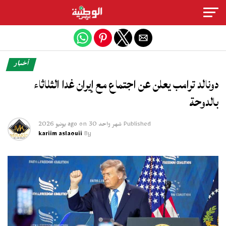
Exit mobile version
أخبار
دونالد ترامب يعلن عن اجتماع مع إيران غدا الثلاثاء
بالدوحة
Published
شهر واحد ago
30 يونيو 2026
on
kariim aslaouii
By