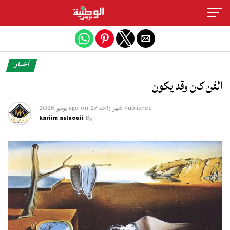
Exit mobile version
أخبار
الفن كان وقد يكون
Published
شهر واحد ago
27 يونيو 2026
on
kariim aslaouii
By