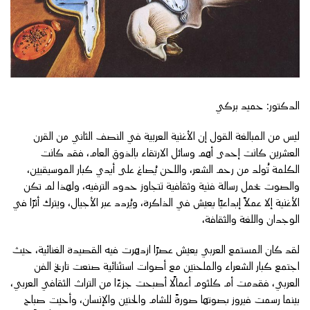
الدكتور: حميد بركي
ليس من المبالغة القول إن الأغنية العربية في النصف الثاني من القرن
العشرين كانت إحدى أهم وسائل الارتقاء بالذوق العام، فقد كانت
الكلمة تُولد من رحم الشعر، واللحن يُصاغ على أيدي كبار الموسيقيين،
والصوت يحمل رسالة فنية وثقافية تتجاوز حدود الترفيه، ولهذا لم تكن
الأغنية إلا عملاً إبداعيًا يعيش في الذاكرة، ويُردد عبر الأجيال، ويترك أثرًا في
الوجدان واللغة والثقافة،
لقد كان المستمع العربي يعيش عصرًا ازدهرت فيه القصيدة الغنائية، حيث
اجتمع كبار الشعراء والملحنين مع أصوات استثنائية صنعت تاريخ الفن
العربي، فقدمت أم كلثوم أعمالًا أصبحت جزءًا من التراث الثقافي العربي،
بينما رسمت فيروز بصوتها صورةً للشام والحنين والإنسان، وأحيت صباح