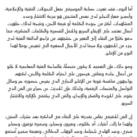
أما اليوم، فقد تغيرت صناعة الموسيقى بفعل التحولات التقنية والإعلامية،
وأصبح معيار النجاح لدى بعض المنتجين هو سرعة الانتشار وعدد
المشاهدات أكثر من جودة الكلمة أو قيمة اللحن، ونتيجة لذلك، ظهرت
أعمال تعتمد على الإيقاع السريع والجمل القصيرة والكلمات المتكررة، مما
دفع كثيرًا من النقاد إلى التعبير عن خشيتهم من تراجع الذائقة الفنية لدى
جزء من الجمهور، ولا سيما لدى الأجيال الصغيرة التي تتعرض يوميًا لهذا
النوع من الإنتاج.
ومع ذلك، فإن التعميم لا يكون منصفًا، فالساحة الفنية المعاصرة لا تخلو
من أعمال جادة وفنانين يحرصون على احترام الكلمة واللحن، لكنهم
يواجهون منافسة قوية من الإنتاج التجاري الذي يفرض حضوره عبر وسائل
التواصل والمنصات الرقمية، ولذلك فإن الحديث عن صراع بين الفن الذي
يقوم على الجودة والفكر والإبداع، والفن الذي يكتفي بالإثارة والانتشار
السريع.
إن الفن الحقيقي يقاس بقدرته على البقاء في الذاكرة بعد عشرات السنين،
ولهذا ما زالت أغنيات أم كلثوم، وفيروز، وصباح، وسميرة توفيق، وصباح
فخري، وعبد الهادي بلخياط، وعبد الوهاب الدكالي، ونعيمة سميح تُستمع