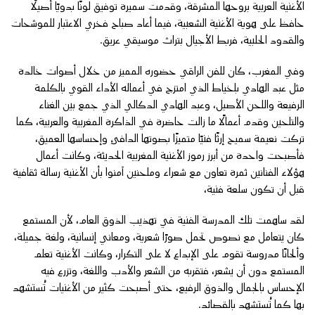
الأغنية العربية بروحها المشرقة، وقدمت سميرة توفيق لونًا بدويًا أصيلًا
حافظ على هوية الأغنية الشعبية، فيما أعاد صباح فخري الاعتبار للموشحات
والقدود الحلبية، فربط الأجيال بتراث موسيقي عريق.
وفي المغرب، كان للفن الراقي حضوره المميز من خلال أصوات خالدة
مثل عبد الهادي بلخياط الذي امتزج في أعماله الأداء القوي بالكلمة
الرفيعة واللحن الأصيل، وعبد الهادي الدكالي الذي جمع بين الغناء
والتلحين وقدم أعمالًا ما زالت حاضرة في الذاكرة المغربية والعربية، كما
تركت نعيمة سميح إرثًا فنيًا متميزًا بصوتها الدافئ وإحساسها العميق،
فأصبحت واحدة من أبرز رموز الأغنية المغربية الحديثة، وكانت أعمال
هؤلاء الفنانين ثمرة تعاون مع شعراء وملحنين آمنوا بأن الأغنية رسالة ثقافية
قبل أن تكون سلعة فنية،
لقد ساهمت تلك المدرسة الفنية في تهذيب الذوق العام، لأن المستمع
كان يتعامل مع نصوص تحمل صورًا شعرية، ومعاني إنسانية، ولغة جميلة،
وألحانًا مدروسة تقوم على الإبداع لا على التكرار، وكانت الأغنية تعلم
المستمع دون أن يشعر، فتقربه من الشعر والأدب واللغة، وتزرع فيه
الإحساس بالجمال والذوق الرفيع، حتى أصبحت كثير من الأغنيات تُستشهد
بها كما تُستشهد بالقصائد.