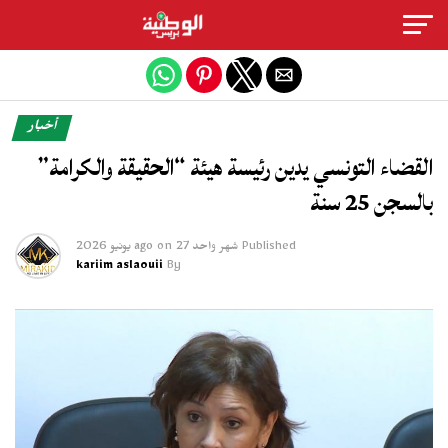
Exit mobile version
أخبار
القضاء التونسي يدين رئيسة هيئة “الحقيقة والكرامة”
بالسجن 25 سنة
Published
شهر واحد ago
27 يونيو 2026
on
kariim aslaouii
By