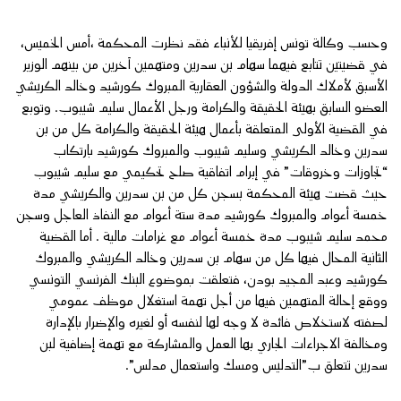
وحسب وكالة تونس إفريقيا للأنباء فقد نظرت المحكمة ،أمس الخميس،
في قضيتين تتابع فيهما سهام بن سدرين ومتهمين آخرين من بينهم الوزير
الأسبق لأملاك الدولة والشؤون العقارية المبروك کورشيد وخالد الكريشي
العضو السابق بهيئة الحقيقة والكرامة ورجل الأعمال سليم شيبوب. وتوبع
في القضية الأولى المتعلقة بأعمال هيئة الحقيقة والكرامة كل من بن
سدرين وخالد الكريشي وسليم شيبوب والمبروك كورشيد بارتكاب
“تجاوزات وخروقات” في إبرام اتفاقية صلح تحكيمي مع سليم شيبوب
حيث قضت هيئة المحكمة بسجن كل من بن سدرين والكريشي مدة
خمسة أعوام والمبروك كورشيد مدة ستة أعوام مع النفاذ العاجل وسجن
محمد سليم شيبوب مدة خمسة أعوام مع غرامات مالية . أما القضية
الثانية المحال فيها كل من سهام بن سدرين وخالد الكريشي والمبروك
كورشيد وعبد المجيد بودن، فتعلقت بموضوع البنك الفرنسي التونسي
ووقع إحالة المتهمين فيها من أجل تهمة استغلال موظف عمومي
لصفته لاستخلاص فائدة لا وجه لها لنفسه أو لغيره والإضرار بالإدارة
ومخالفة الاجراءات الجاري بها العمل والمشاركة مع تهمة إضافية لبن
سدرين تتعلق ب”التدليس ومسك واستعمال مدلس”.