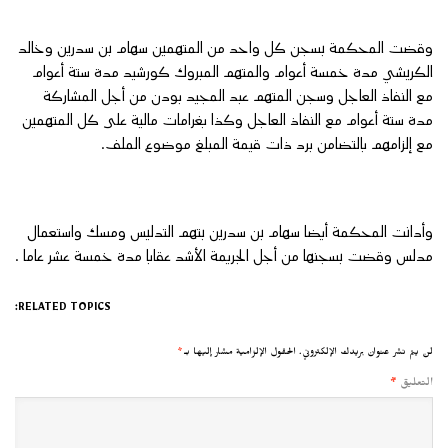
وقضت المحكمة بسجن كل واحد من المتهمين سهام بن سدرين وخالد
الكريشي مدة خمسة أعوام والمتهم المبروك كورشيد مدة ستة أعوام
مع النفاذ العاجل وسجن المتهم عبد المجيد بودن من أجل المشاركة
مدة ستة أعوام مع النفاذ العاجل وكذا بغرامات مالية على كل المتهمين
مع إلزامهم بالتضامن برد ذات قيمة المبلغ موضوع الملف.
وأدانت المحكمة أيضا سهام بن سدرين بتهم التدليس ومسك واستعمال
مدلس وقضت بسجنها من أجل الجريمة الأشد عقابا مدة خمسة عشر عاما .
RELATED TOPICS:
لن يتم نشر عنوان بريدك الإلكتروني.
الحقول الإلزامية مشار إليها بـ
*
التعليق
*