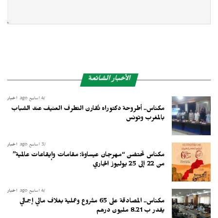
الأخبار الشائعة
4 أسابيع ago
أخبار
مكناس.. أطروحة دكتوراه تُقارن التطرف العنيف عند الشباب
بالمغرب وتونس
3 أسابيع ago
أخبار
مكناس تحتضن “مهرجان عيساوة: مقامات وإيقاعات عالمية”
من 22 إلى 25 يوليوز الجاري
4 أسابيع ago
أخبار
مكناس.. المصادقة على 65 مشروع وعملية بغلاف مالي إجمالي
يقدر ب 8.21 مليون درهم