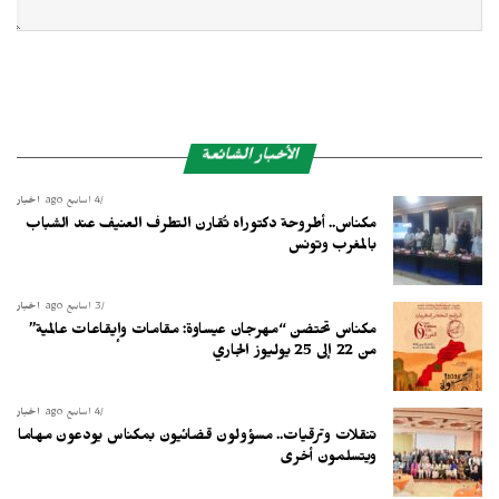
الأخبار الشائعة
4 أسابيع ago
أخبار
مكناس.. أطروحة دكتوراه تُقارن التطرف العنيف عند الشباب
بالمغرب وتونس
3 أسابيع ago
أخبار
مكناس تحتضن “مهرجان عيساوة: مقامات وإيقاعات عالمية”
من 22 إلى 25 يوليوز الجاري
4 أسابيع ago
أخبار
تنقلات وترقيات.. مسؤولون قضائيون بمكناس يودعون مهاما
ويتسلمون أخرى