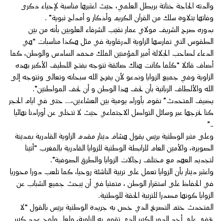
والدته الحاجة خناتة بريطل العلمي، حيث اعتبرها مناسبة لإحياء ذكرى
وفاتها بتلاوة سلك من القرآن الكريم وأذكار و أمداح نبوية” .
بدوره صرح الشريف مولاي عمار نقيب الشرفاء العلويين بأنه من بين
الطقوس التي تمارسها الزاوية الدرقاوية في مثل هكذا مناسبات “هي
الدعاء لصاحب الجلالة أمير المؤمنين الملك محمد السادس والوطن، كما
أضاف قائلا “كلما كانت هناك ضائقة نتوجه بفتح اللطيف الأكبر بهذه
الزاوية وفي جميع الزوايا وندعو لأن يفرج الله سبحانه وتعالى ونتوجه إلى
الله والألطاف الربانية بأن تحف هذا الوطن و أن تحف المواطنين”.
يضيف المتحدث” نقوم بأوراد يومية بين العشاءين،… حتى في ايام الحجر
كنا نخرجها عبر وسائل التواصل الاجتماعي حيث لا نتخلى عن أورادنا نهائيا
..”
وعلى منبر الوطنية بريس يقول هشام دينار مقدم الزاوية القادرية بمدينة
الصويرة، والأمين العام للرابطة الوطنية للزوايا القادرية بالمغرب “أتينا
لتجديد العهد مع مختلف رجالات الزوايا والطرق الصوفية”.
واعتبر دينار بأن الزوايا تعمل على تربية الناشئة روحيا، كما تلعب دورا محوريا
في الحفاظ على استقرار الوطن ، متمنيا في أن يبحث جميع الشباب عن
الزوايا كونها مصدرا للتربية الحقة للوطنية.
المتحدث ختم التصريح الذي خص به جريدة الوطنية بريس بالقول “لا
يخفى على أحد الدور الكبير الذي تقوم به الزاوية، ولعل ولوج عدد كبير