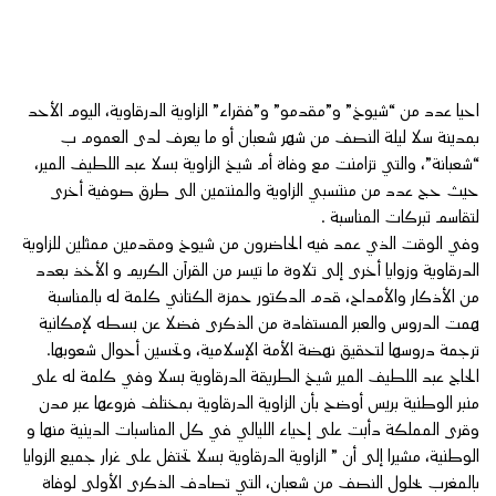
احيا عدد من “شيوخ” و”مقدمو” و”فقراء” الزاوية الدرقاوية، اليوم الأحد
بمدينة سلا ليلة النصف من شهر شعبان أو ما يعرف لدى العموم ب
“شعبانة”، والتي تزامنت مع وفاة أم شيخ الزاوية بسلا عبد اللطيف المير،
حيث حج عدد من منتسبي الزاوية والمنتمين الى طرق صوفية أخرى
لتقاسم تبركات المناسبة .
وفي الوقت الذي عمد فيه الحاضرون من شيوخ ومقدمين ممثلين للزاوية
الدرقاوية وزوايا أخرى إلى تلاوة ما تيسر من القرآن الكريم و الأخذ بعدد
من الأذكار والأمداح، قدم الدكتور حمزة الكتاني كلمة له بالمناسبة
همت الدروس والعبر المستفادة من الذكرى فضلا عن بسطه لإمكانية
ترجمة دروسها لتحقيق نهضة الأمة الإسلامية، وتحسين أحوال شعوبها.
الحاج عبد اللطيف المير شيخ الطريقة الدرقاوية بسلا وفي كلمة له على
منبر الوطنية بريس أوضح بأن الزاوية الدرقاوية بمختلف فروعها عبر مدن
وقرى المملكة دأبت على إحياء الليالي في كل المناسبات الدينية منها و
الوطنية، مشيرا إلى أن ” الزاوية الدرقاوية بسلا تحتفل على غرار جميع الزوايا
بالمغرب بحلول النصف من شعبان، التي تصادف الذكرى الأولى لوفاة