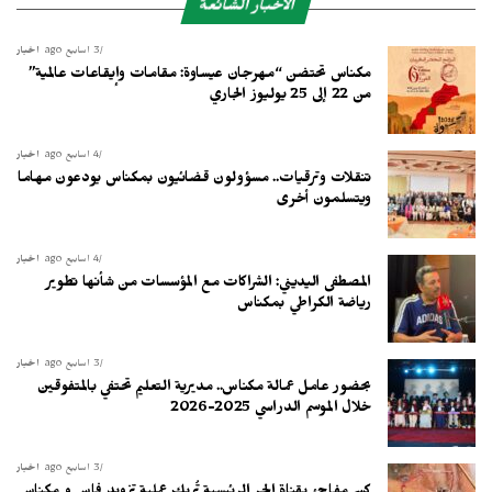
الأخبار الشائعة
3 أسابيع ago
أخبار
مكناس تحتضن “مهرجان عيساوة: مقامات وإيقاعات عالمية”
من 22 إلى 25 يوليوز الجاري
4 أسابيع ago
أخبار
تنقلات وترقيات.. مسؤولون قضائيون بمكناس يودعون مهاما
ويتسلمون أخرى
4 أسابيع ago
أخبار
المصطفى اليديني: الشراكات مع المؤسسات من شأنها تطوير
رياضة الكراطي بمكناس
3 أسابيع ago
أخبار
بحضور عامل عمالة مكناس.. مديرية التعليم تحتفي بالمتفوقين
خلال الموسم الدراسي 2025-2026
3 أسابيع ago
أخبار