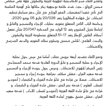
وافتتح اللقاء مدير الأكاديمية الجهوية للتربية والتكوين لجهة فاس مكناس
محسن الزواق ، حيث قدم كلمة توجيهية ركز خلالها على أهمية المناسبة
التي تأتي تنفيذا لمقتضيات المقرر الوزاري في شأن دفتر مساطر تنظيم
امتحانات نيل شهادة البكالوريا رقم 20/026 بتاريخ 05 يونيو 2020،
وخاصة الباب الثامن المتعلق بتقويم عمليات الإجراء والتصحيح والنتائج و
ارتباطا بتنزيل المشروع رقم 12 الوارد في المذكرة 20/047 بشأن تفعيل
أحكام القانون الإطار رقم 17-51 المتعلق بمنظومة التربية والتكوين
والبحث العلمي، الخاص بتحسين وتطوير نظام التقويم والدعم المدرسي
والامتحانات.
وتميز اللقاء بتقديم أربعة عروض تمثلت أساسا في عرض حول عملية
الإجراء و عملية التصحيح و نتائج الدورة العادية قدمه محمد المصباحي
رئيس المركز الجهوي للامتحانات. وعرض حول جودة الإجراء و التصحيح
قدمه سعيد الفراع ، مفتش مكلف بمراقبة جودة إجراء و تصحيح
الامتحانات. فضلا عن قراءة في نتائج مادة الفيزياء و الكيمياء ( أنموذج
لقطب العلوم ) قدمه عمر المنير ، مفتش مادة الفيزياء و الكيمياء. و
قراءة في نتائج مادة اللغة العربية (أنموذج لقطب الآداب ) قدمه سعيد
الفراع ، مفتش منسق جهوي لمادة اللغة العربية.