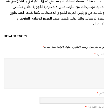
بعد مناقشات عميقة لعملية التقويم في شقها التكويني و الاشهادي ،تم
تقديم توضيحات من طرف مدير الأكاديمية الجهوية لفاس مكناس
وكذلك من و رئيس المركز الجهوي للامتحانات كما تقدم المتدخلون
بعدة توصيات واقتراحات قصد رفعها للمركز الوطني للتقويم و
الامتحانات.
RELATED TOPICS:
لن يتم نشر عنوان بريدك الإلكتروني.
الحقول الإلزامية مشار إليها بـ
*
التعليق
*
الاسم
*
البريد الإلكتروني
*