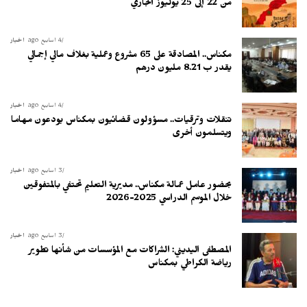
من 22 إلى 25 يوليوز الجاري
4 أسابيع ago
أخبار
مكناس.. المصادقة على 65 مشروع وعملية بغلاف مالي إجمالي
يقدر ب 8.21 مليون درهم
4 أسابيع ago
أخبار
تنقلات وترقيات.. مسؤولون قضائيون بمكناس يودعون مهاما
ويتسلمون أخرى
3 أسابيع ago
أخبار
بحضور عامل عمالة مكناس.. مديرية التعليم تحتفي بالمتفوقين
خلال الموسم الدراسي 2025-2026
3 أسابيع ago
أخبار
المصطفى اليديني: الشراكات مع المؤسسات من شأنها تطوير
رياضة الكراطي بمكناس