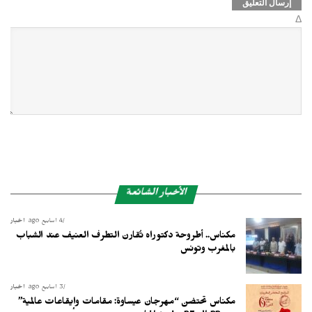
Δ
الأخبار الشائعة
4 أسابيع ago
أخبار
مكناس.. أطروحة دكتوراه تُقارن التطرف العنيف عند الشباب
بالمغرب وتونس
3 أسابيع ago
أخبار
مكناس تحتضن “مهرجان عيساوة: مقامات وإيقاعات عالمية”