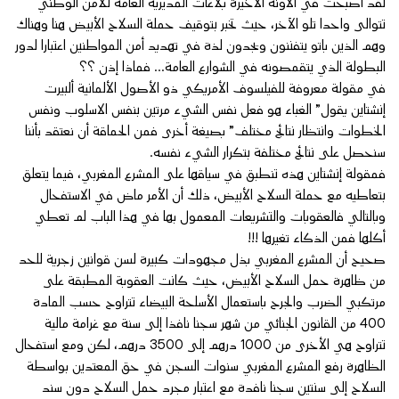
لقد أصبحت في الآونة الأخيرة بلاغات المديرية العامة للأمن الوطني
تتوالى واحدا تلو الآخر، حيث تخبر بتوقيف حملة السلاح الأبيض هنا وهناك
وهم الذين باتو يتفننون ويجدون لذة في تهديد أمن المواطنين اعتبارا لدور
البطولة الذي يتقمصونه في الشوارع العامة… فماذا إذن ؟؟
في مقولة معروفة للفيلسوف الأمريكي ذو الأصول الألمانية ألبيرت
إنشتاين يقول” الغباء هو فعل نفس الشيء مرتين بنفس الاسلوب ونفس
الخطوات وانتظار نتائج مختلف” بصيغة أخرى فمن الحماقة أن نعتقد بأننا
سنحصل على نتائج مختلفة بتكرار الشيء نفسه.
فمقولة إنشتاين هذه تنطبق في سياقها على المشرع المغربي، فيما يتعلق
بتعاطيه مع حملة السلاح الأبيض، ذلك أن الأمر ماض في الاستفحال
وبالتالي فالعقوبات والتشريعات المعمول بها في هذا الباب لم تعطي
أكلها فمن الذكاء تغيرها !!!
صحيح أن المشرع المغربي بذل مجهودات كبيرة لسن قوانين زجرية للحد
من ظاهرة حمل السلاح الأبيض، حيث كانت العقوبة المطبقة على
مرتكبي الضرب والجرح باستعمال الأسلحة البيضاء تتراوح حسب المادة
400 من القانون الجنائي من شهر سجنا نافذا إلى سنة مع غرامة مالية
تتراوح هي الأخرى من 1000 درهم إلى 3500 درهم، لكن ومع استفحال
الظاهرة رفع المشرع المغربي سنوات السجن في حق المعتدين بواسطة
السلاح إلى سنتين سجنا نافدة مع اعتبار مجرد حمل السلاح دون سند