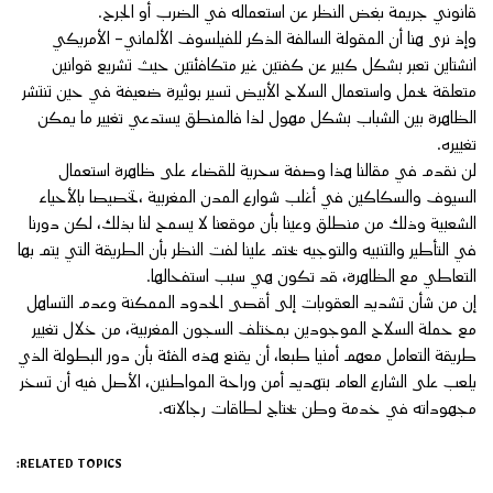
قانوني جريمة بغض النظر عن استعماله في الضرب أو الجرح.
وإذ نرى هنا أن المقولة السالفة الذكر للفيلسوف الألماني- الأمريكي
انشتاين تعبر بشكل كبير عن كفتين غير متكافئتين حيث تشريع قوانين
متعلقة بحمل واستعمال السلاح الأبيض تسير بوثيرة ضعيفة في حين تنتشر
الظاهرة بين الشباب بشكل مهول لذا فالمنطق يستدعي تغيير ما يمكن
تغييره.
لن نقدم في مقالنا هذا وصفة سحرية للقضاء على ظاهرة استعمال
السيوف والسكاكين في أغلب شوارع المدن المغربية ،تخصيصا بالأحياء
الشعبية وذلك من منطلق وعينا بأن موقعنا لا يسمح لنا بذلك، لكن دورنا
في التأطير والتنبيه والتوجيه يحتم علينا لفت النظر بأن الطريقة التي يتم بها
التعاطي مع الظاهرة، قد تكون هي سبب استفحالها.
إن من شأن تشديد العقوبات إلى أقصى الحدود الممكنة وعدم التساهل
مع حملة السلاح الموجودين بمختلف السجون المغربية، من خلال تغيير
طريقة التعامل معهم أمنيا طبعا، أن يقنع هذه الفئة بأن دور البطولة الذي
يلعب على الشارع العام بتهديد أمن وراحة المواطنين، الأصل فيه أن تسخر
مجهوداته في خدمة وطن يحتاج لطاقات رجالاته.
RELATED TOPICS: