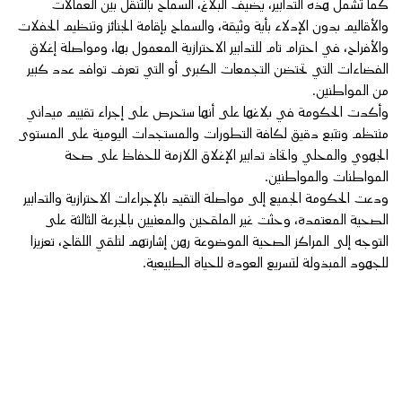
كما تشمل هذه التدابير، يضيف البلاغ، السماح بالتنقل بين العمالات
والأقاليم بدون الإدلاء بأية وثيقة، والسماح بإقامة الجنائز وتنظيم الحفلات
والأفراح، في احترام تام للتدابير الاحترازية المعمول بها، ومواصلة إغلاق
الفضاءات التي تحتضن التجمعات الكبرى أو التي تعرف توافد عدد كبير
من المواطنين.
وأكدت الحكومة في بلاغها على أنها ستحرص على إجراء تقييم ميداني
منتظم وتتبع دقيق لكافة التطورات والمستجدات اليومية على المستوى
الجهوي والمحلي واتخاذ تدابير الإغلاق اللازمة للحفاظ على صحة
المواطنات والمواطنين.
ودعت الحكومة الجميع إلى مواصلة التقيد بالإجراءات الاحترازية والتدابير
الصحية المعتمدة، وحثت غير الملقحين والمعنيين بالجرعة الثالثة على
التوجه إلى المراكز الصحية الموضوعة رهن إشارتهم لتلقي اللقاح، تعزيزا
للجهود المبذولة لتسريع العودة للحياة الطبيعية.