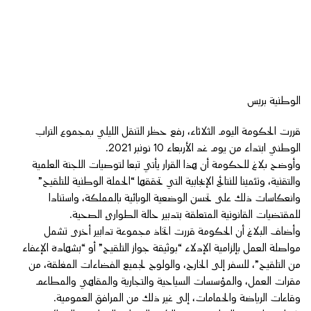
الوطنية بريس
قررت الحكومة اليوم الثلاثاء، رفع حظر التنقل الليلي بمجموع التراب
الوطني ابتداء من يوم غد الأربعاء 10 نونبر 2021.
وأوضح بلاغ للحكومة أن هذا القرار يأتي تبعا لتوصيات اللجنة العلمية
والتقنية، وتثمينا للنتائج الإيجابية التي تحققها “الحملة الوطنية للتلقيح”
وانعكاسات ذلك على تحسن الوضعية الوبائية بالمملكة، واستنادا
للمقتضيات القانونية المتعلقة بتدبير حالة الطوارئ الصحية.
وأضاف البلاغ أن الحكومة قررت اتخاذ مجموعة تدابير أخرى تشمل
مواصلة العمل بإلزامية الإدلاء “بوثيقة جواز التلقيح” أو “بشهادة الإعفاء
من التلقيح”، للسفر إلى الخارج، والولوج لجميع الفضاءات المغلقة، من
مقرات العمل، والمؤسسات السياحية والتجارية والمقاهي والمطاعم
وقاعات الرياضة والحمامات، إلى غير ذلك من المرافق العمومية.