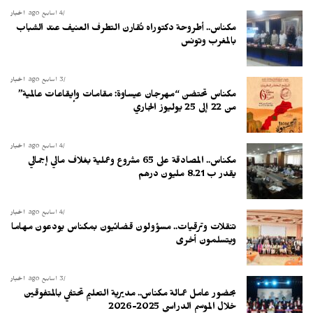
4 أسابيع ago
أخبار
مكناس.. أطروحة دكتوراه تُقارن التطرف العنيف عند الشباب
بالمغرب وتونس
3 أسابيع ago
أخبار
مكناس تحتضن “مهرجان عيساوة: مقامات وإيقاعات عالمية”
من 22 إلى 25 يوليوز الجاري
4 أسابيع ago
أخبار
مكناس.. المصادقة على 65 مشروع وعملية بغلاف مالي إجمالي
يقدر ب 8.21 مليون درهم
4 أسابيع ago
أخبار
تنقلات وترقيات.. مسؤولون قضائيون بمكناس يودعون مهاما
ويتسلمون أخرى
3 أسابيع ago
أخبار
بحضور عامل عمالة مكناس.. مديرية التعليم تحتفي بالمتفوقين
خلال الموسم الدراسي 2025-2026