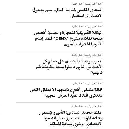
أخبار
أخبار رئيسية
أخبار وطنية
المنتدى الخامس لمغاربة العالم.. حين يتحول
الانتماء إلى استثمار
أخبار
أخبار رئيسية
أخبار وطنية
الوكالة الأمريكية للتجارة والتنمية تُخصص
أ
منحة لفائدة مشروع "ORNX" قصد إنتاج
ا
الأمونيا الخضراء بالعيون
أخبار
أخبار رئيسية
أخبار وطنية
المغرب وإسبانيا يتفقان على تسليم كل
الأشخاص الذين دخلوا سبتة بطريقة غير
و
قانونية
ا
أخبار
أخبار رئيسية
أخبار وطنية
عمالة مكناس تختتم برنامجها الاحتفالي الخاص
بالذكرى ال27 لعيد العرش المجيد
و
أخبار
أخبار رئيسية
أخبار وطنية
و
الملك محمد السادس: الأمن والإستقرار
ونجاعة المؤسسات يعزز مسار الصعود
ا
الاقتصادي، ويقوي سيادة المملكة