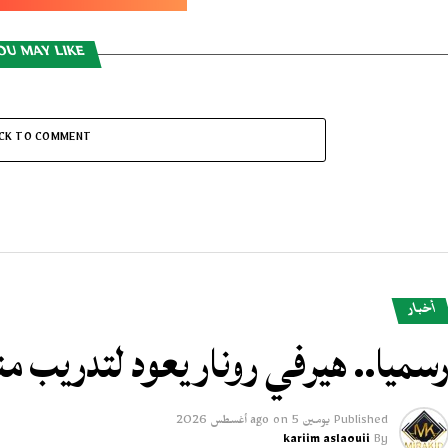
OU MAY LIKE
ICK TO COMMENT
أخبار
سميا.. هيرفي رونار يعود لتدريب 
Published
يومين ago
5 أغسطس 2026
on
kariim aslaouii
By