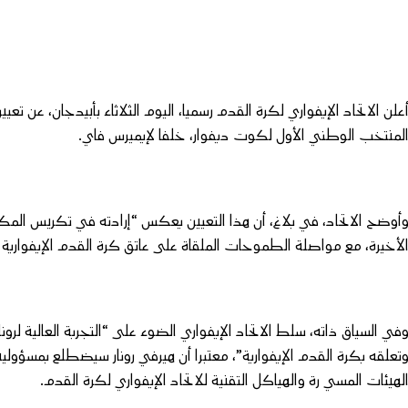
علن الاتحاد الإيفواري لكرة القدم رسميا، اليوم الثلاثاء بأبيدجان، عن تعيي
لمنتخب الوطني الأول لكوت ديفوار، خلفا لإيميرس فاي.
أوضح الاتحاد، في بلاغ، أن هذا التعيين يعكس “إرادته في تكريس الم
لأخيرة، مع مواصلة الطموحات الملقاة على عاتق كرة القدم الإيفوارية عل
في السياق ذاته، سلط الاتحاد الإيفواري الضوء على “التجربة العالية لرو
تعلقه بكرة القدم الإيفوارية”، معتبرا أن هيرفي رونار سيضطلع بمسؤولي
لهيئات المسي رة والهياكل التقنية للاتحاد الإيفواري لكرة القدم.