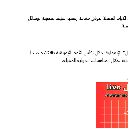
لأيام المقبلة لتولي مهامه رسميا، سيتم تقديمه لوسائل
بة.
وبذلك، سيعود هيرفي رونار، المتوج من قبل بلقب بطل إفريقيا مع “الأفيال” الإيفوارية خلال كأس الأمم الإفريقية 2015، مجددا
ه خلال المنافسات الدولية المقبلة.