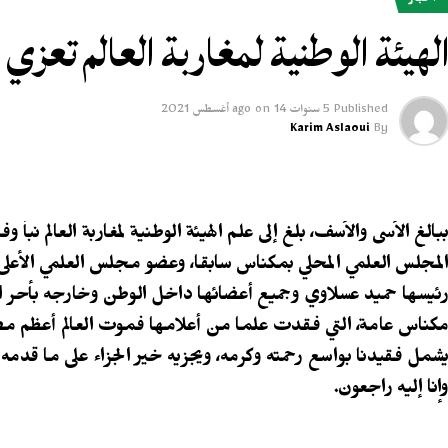
أخبار
لهيئة الوطنية لمغاربة العالم تعز
Published
5 سنوات ago
14 أغسطس 2021
on
Karim Aslaoui
By
بالغ الأسى والأسف، بلغ إلى علم الهيئة الوطنية لمغاربة العالم نب
لمجلس العلمي المحلي بمكناس سابقا، وعضو مجلس العلمي الأعلى،
ئيسها حميد عسلاوي وجميع أعضائها داخل الوطن وخارجه بأحر الت
كناس عامة، التي فقدت علما من أعلامها فموت العالم أعظم مص
شمل فقيدنا بواسع رحمته وكرمه، ويجزيه خير الجزاء على ما قدمه لهذ
إنا إليه راجعون.