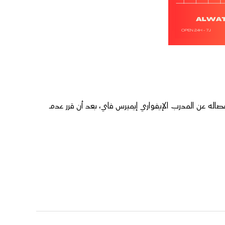
م قد أعلن، بتاريخ 31 يوليوز المنصرم، انفصاله عن المدرب الإيفواري إيميرس فاي، بعد أن قرر عدم