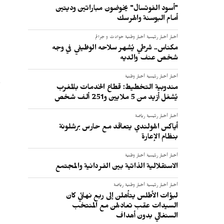
"أسود الفوتسال" يخوضون مباراتين وديتين
أمام البوسنة والهرسك
:
أخبار
أخبار رئيسية
أخبار وطنية
حوادث و جرائم
مكناس.. شرطي يُشهر سلاحه الوظيفي في وجه
شخص عنف والديه
أخبار
أخبار رئيسية
أخبار وطنية
مندوبية التخطيط: قطاع الخدمات بالمغرب
يُشغل أزيد من 5 ملايين و251 ألف شخص
أخبار
أخبار رئيسية
رياضة
أياكس الهولندي يتعاقد مع حارس برشلونة
بنظام الإعارة
أخبار
أخبار رئيسية
أخبار وطنية
الاستقلالية الذاتية بين الفردانية والمجتمع
أخبار
أخبار رئيسية
أخبار وطنية
رياضة
لبؤات الأطلس يتأهلن إلى ربع نهائي كان
السيدات عقب تعادلهن مع المنتخب
السنغالي بدون أهداف