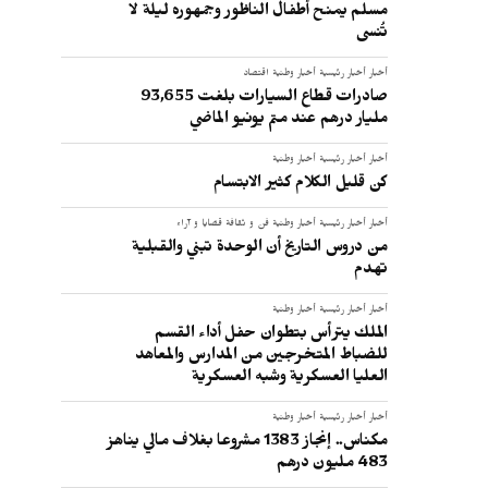
مسلم يمنح أطفال الناظور وجمهوره ليلة لا
تُنسى
أخبار
أخبار رئيسية
أخبار وطنية
اقتصاد
صادرات قطاع السيارات بلغت 93,655
مليار درهم عند متم يونيو الماضي
أخبار
أخبار رئيسية
أخبار وطنية
كن قليل الكلام كثير الابتسام
أخبار
أخبار رئيسية
أخبار وطنية
فن و ثقافة
قضايا و آراء
من دروس التاريخ أن الوحدة تبني والقبلية
تهدم
أخبار
أخبار رئيسية
أخبار وطنية
الملك يترأس بتطوان حفل أداء القسم
للضباط المتخرجين من المدارس والمعاهد
العليا العسكرية وشبه العسكرية
أخبار
أخبار رئيسية
أخبار وطنية
مكناس.. إنجاز 1383 مشروعا بغلاف مالي يناهز
ا
483 مليون درهم