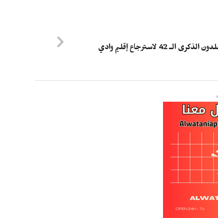
المغاربة يخلدون الذكرى الـ 42 لاسترجاع إقليم وادي