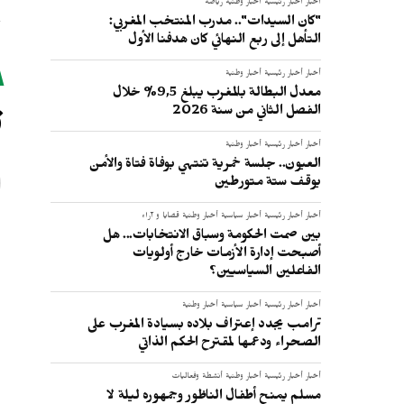
أخبار
أخبار رئيسية
أخبار وطنية
رياضة
"كان السيدات".. مدرب المنتخب المغربي:
التأهل إلى ربع النهائي كان هدفنا الأول
أخبار
أخبار رئيسية
أخبار وطنية
ت
معدل البطالة بالمغرب يبلغ 9,5% خلال
الفصل الثاني من سنة 2026
أخبار
أخبار رئيسية
أخبار وطنية
العيون.. جلسة خمرية تنتهي بوفاة فتاة والأمن
يوقف ستة متورطين
أخبار
أخبار رئيسية
أخبار سياسية
أخبار وطنية
قضايا و آراء
بين صمت الحكومة وسباق الانتخابات... هل
أصبحت إدارة الأزمات خارج أولويات
الفاعلين السياسيين؟
أخبار
أخبار رئيسية
أخبار سياسية
أخبار وطنية
ترامب يجدد إعتراف بلاده بسيادة المغرب على
الصحراء ودعمها لمقترح الحكم الذاتي
أخبار
أخبار رئيسية
أخبار وطنية
أنشطة وفعاليات
مسلم يمنح أطفال الناظور وجمهوره ليلة لا