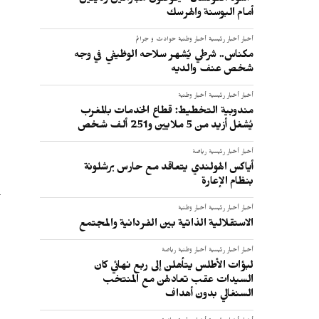
"أسود الفوتسال" يخوضون مباراتين وديتين
أمام البوسنة والهرسك
أخبار
أخبار رئيسية
أخبار وطنية
حوادث و جرائم
مكناس.. شرطي يُشهر سلاحه الوظيفي في وجه
شخص عنف والديه
أخبار
أخبار رئيسية
أخبار وطنية
مندوبية التخطيط: قطاع الخدمات بالمغرب
يُشغل أزيد من 5 ملايين و251 ألف شخص
أخبار
أخبار رئيسية
رياضة
أياكس الهولندي يتعاقد مع حارس برشلونة
بنظام الإعارة
أخبار
أخبار رئيسية
أخبار وطنية
الاستقلالية الذاتية بين الفردانية والمجتمع
أخبار
أخبار رئيسية
أخبار وطنية
رياضة
لبؤات الأطلس يتأهلن إلى ربع نهائي كان
السيدات عقب تعادلهن مع المنتخب
السنغالي بدون أهداف