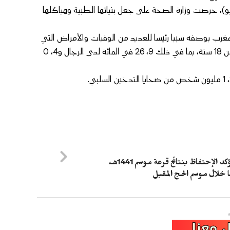
 حملتها الوطنية للتحسيس بمخاطر التدخين (31 ماي- 30 يونيو)، حرصت وزارة الصحة على جعل بنياتها الطبية وهياكلها
مغرب بوصفه سببا رئيسا للعديد من الوفيات والأمراض التي
يمكن تلافيها. وينتشر التدخين بنسبة 4، 13 في المائة لدى البالغين أكثر من 18 سنة، بما في ذلك 9، 26 في المائة لدى الرجال و4، 0
الأوقاف تؤكد الإحتفاظ بنتائج قرعة موسم 1441هـ،
 خلال موسم الحج المقبل