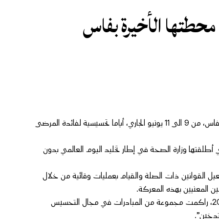
محطتها الأخيرة بفاس
تنظم لجنة مكافحة التدخين للمركز الاستشفائي الجامعي الحسن الثاني بفاس، من 9 الى 11 يونيو الجاري، أياما تحسيسية لفائدة المرضى
 أطلقتها وزارة الصحة في إطار تخليد اليوم العالمي بدون
يل القوانين ذات الصلة والقيام بعمليات وقائية من خلال
ين المعنيين بهذه المعركة.
يذكر أن لجنة مكافحة التدخين بمركز الحسن الثاني، التي تأسست عام 2011، راكمت مجموعة من المبادرات في مجال التحسيس
تدخين”.