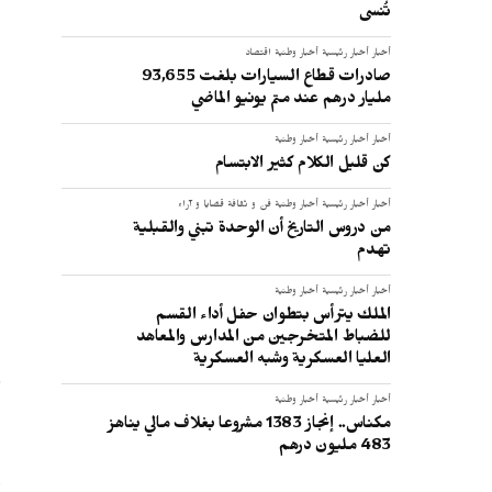
تُنسى
أخبار
أخبار رئيسية
أخبار وطنية
اقتصاد
صادرات قطاع السيارات بلغت 93,655
مليار درهم عند متم يونيو الماضي
أخبار
أخبار رئيسية
أخبار وطنية
كن قليل الكلام كثير الابتسام
أخبار
أخبار رئيسية
أخبار وطنية
فن و ثقافة
قضايا و آراء
من دروس التاريخ أن الوحدة تبني والقبلية
تهدم
ا
أخبار
أخبار رئيسية
أخبار وطنية
الملك يترأس بتطوان حفل أداء القسم
للضباط المتخرجين من المدارس والمعاهد
العليا العسكرية وشبه العسكرية
ق
أخبار
أخبار رئيسية
أخبار وطنية
مكناس.. إنجاز 1383 مشروعا بغلاف مالي يناهز
483 مليون درهم
و