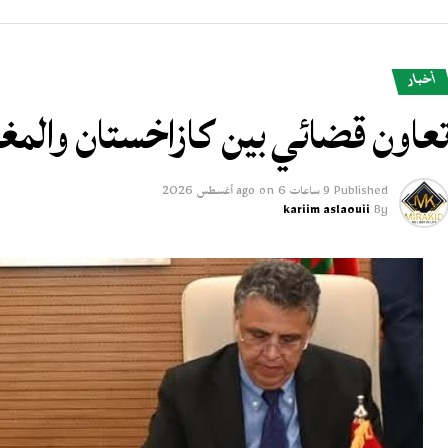
أخبار
عاون قضائي بين كازاخستان والم
Published
9 ساعات ago
6 أغسطس 2026
on
kariim aslaouii
By