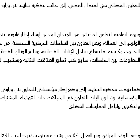
لتعاون القضائي في الميدان المدني، إلى جانب مذكرة تفاهم بين وزارة ا
تروم اتفاقية التعاون القضائي في الميدان المدني إرساء إطار قانوني ينظم
لولوج إلى العدالة، ويعزز التعاون بين السلطات المركزية المختصة، من خ
لحدود، ولا سيما ما يتعلق بتبادل الإنابات القضائية، وتبليغ الوثائق القضا
لمعلومات بين السلطات، بما يواكب تطور العلاقات الثنائية ويستجيب ل
ما تهدف مذكرة التفاهم إلى وضع إطار مؤسساتي للتعاون بين وزارتي الع
لمؤسساتية، وتطوير آليات التعاون في المجالات ذات الاهتمام المشترك، 
التكوين وتبادل الممارسات الفضلى.
ضم الوفد المرافق وزير العدل كلا من رشيد معنينو، سفير صاحب الجلالة