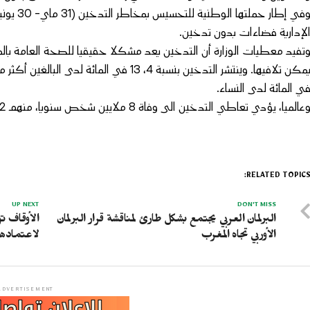
وفي إطار
لإدارية فضاءات بدون تدخين.
تفيد معطيات الوزارة أن التدخين يعد مشكلا حقيقيا للصحة العامة بال
ي المائة لدى النساء.
عالميا، يؤدي تعاطي التدخين الى وفاة 8 ملايين شخص سنويا، منهم 2، 1 مليون شخص من ضحايا التدخين السلبي.
RELATED TOPICS
UP NEXT
DON'T MISS
البرلمان العربي يجتمع بشكل طارئ لمناقشة قرار البرلمان
الأوربي تجاه المغرب
لاعتمادها
ADVERTISEMENT