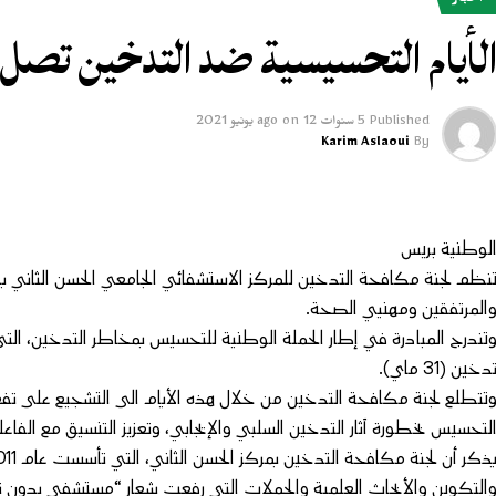
أخبار
لأيام التحسيسية ضد التدخين تصل 
Published
5 سنوات ago
12 يونيو 2021
on
Karim Aslaoui
By
لوطنية بريس
المرتفقين ومهنيي الصحة.
تندرج المبادرة في إطار الحملة الوطنية للتحسيس بمخاطر التدخين، التي
دخين (31 ماي).
تتطلع لجنة مكافحة التدخين من خلال هذه الأيام الى التشجيع على تفع
لتحسيس بخطورة آثار التدخين السلبي والإيجابي، وتعزيز التنسيق مع الفاعل
التكوين والأبحاث العلمية والحملات التي رفعت شعار “مستشفى بدون 