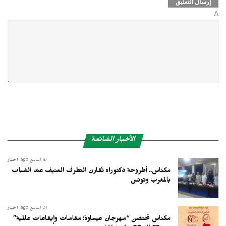
Δ
الأخبار الشائعة
4 أسابيع ago
أخبار
مكناس.. أطروحة دكتوراه تُقارن التطرف العنيف عند الشباب
بالمغرب وتونس
3 أسابيع ago
أخبار
مكناس تحتضن “مهرجان عيساوة: مقامات وإيقاعات عالمية”