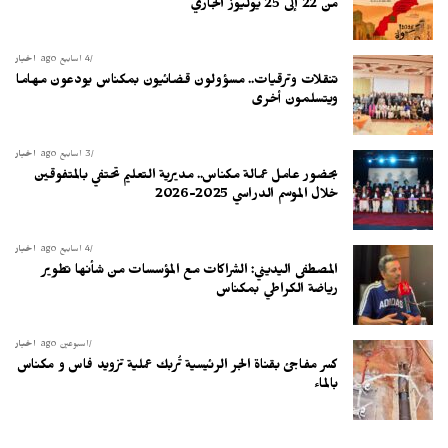
من 22 إلى 25 يوليوز الجاري
4 أسابيع ago
أخبار
تنقلات وترقيات.. مسؤولون قضائيون بمكناس يودعون مهاما
ويتسلمون أخرى
3 أسابيع ago
أخبار
بحضور عامل عمالة مكناس.. مديرية التعليم تحتفي بالمتفوقين
خلال الموسم الدراسي 2025-2026
4 أسابيع ago
أخبار
المصطفى اليديني: الشراكات مع المؤسسات من شأنها تطوير
رياضة الكراطي بمكناس
أسبوعين ago
أخبار
كسر مفاجئ بقناة الجر الرئيسية تُربك عملية تزويد فاس و مكناس
بالماء