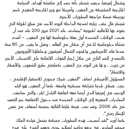
وشمال إفريقيا، ديفيد شينكر. بأنه عمد إلى مناقشة أهداف السياسة
الخارجية المشتركة بين المغرب وأمريكا مع وزير الخارجية المغربي ناصر
بوريطة فضلا مراجعة التطورات الأخيرة.
شينكر قال عقب زيارته لمدينة الداخلة اليوم الأحد في سياق الجولة التي
يقوم بها للأقاليم الجنوبية “يصادف عام 2021 مرور 200 عام منذ أن
فتحت الولايات المتحدة أول بعثة دبلوماسية لها في المغرب – أقدم
منشأة دبلوماسية لنا في أي مكان في العالم ، وقبل ما يقرب من 80 سنة
عندما قام الأمريكيون والجنود الشمال أفريقيون وحلفاؤنا الأوروبيون
بالتصدي للمد النازي من خلال إجبار القوات الالمانية على الانسحاب الأخير
من بنزرت ، و ها نحن اليوم نرى المغرب كملتقى طرق للشعوب والأفكار
والابتكار”.
المسؤول الأمريكي اضاف “المغرب شريك محوري للاستقرار الإقليمي ،
حيت يحظى بلدينا بشراكة عسكرية واسعة. كما أن المغرب هو البلد
الوحيد في إفريقيا الذي أبرمنا معه اتفاقية التبادل الحر ، والتي ضاعفت
الصادرات المغربية إلى الولايات المتحدة منذ دخول الاتفاقية حيز التنفيذ
في عام 2006. وقد نمت قيمة تجارتنا الثنائية خمسة أضعاف في نفس
الإطار زمني”.
كما أورد “لقد أصبحت هذه التطورات ممكنة بفضل قيادة الملك
محمد السادس في دفع برنامج إصلاح جريئ وبعيد المدى على مدى