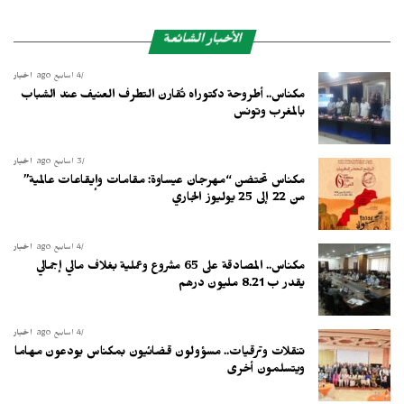
الأخبار الشائعة
4 أسابيع ago
أخبار
مكناس.. أطروحة دكتوراه تُقارن التطرف العنيف عند الشباب
بالمغرب وتونس
3 أسابيع ago
أخبار
مكناس تحتضن “مهرجان عيساوة: مقامات وإيقاعات عالمية”
من 22 إلى 25 يوليوز الجاري
4 أسابيع ago
أخبار
مكناس.. المصادقة على 65 مشروع وعملية بغلاف مالي إجمالي
يقدر ب 8.21 مليون درهم
4 أسابيع ago
أخبار
تنقلات وترقيات.. مسؤولون قضائيون بمكناس يودعون مهاما
ويتسلمون أخرى