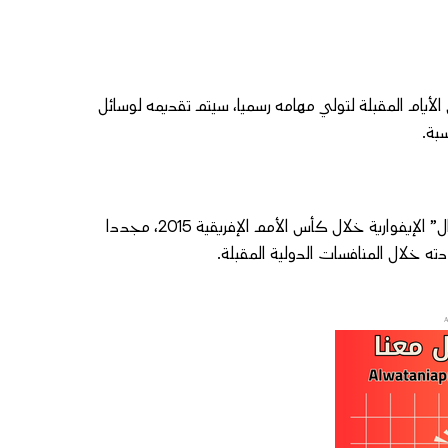
لأيام المقبلة لتولي مهامه رسميا، سيتم تقديمه لوسائل
بة.
وبذلك، سيعود هيرفي رونار، المتوج من قبل بلقب بطل إفريقيا مع “الأفيال” الإيفوارية خلال كأس الأمم الإفريقية 2015، مجددا
ه خلال المنافسات الدولية المقبلة.