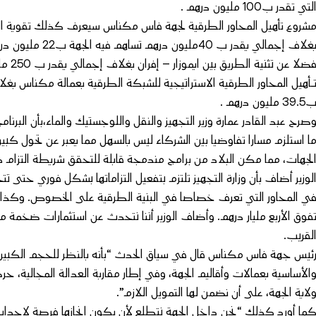
لتي تقدر ب100 مليون درهم .
غلاف إجمالي يقدر ب 40مليون درهم تساهم فيه الجهة ب22 مليون درهم .
39. مليون درهم .
صرح عبد القادر عمارة وزير التجهيز والنقل واللوجستيك والماء،بأن البر
ا استلزم مسارا تفاوضيا بين الشركاء ليس بالسهل مما يعبر عن تحول كب
لجهات، مما مكن البلاد من برامج مندمجة قابلة للتحقق شريطة التزام ك
لوزير أضاف بأن وزارة التجهيز تلتزم بتفعيل التزاماتها بشكل فوري ح
ي المحاور التي تعرف خصاصا في البنية الطرقية على الخصوص. وكذا الب
فوق الأربع مليار درهم. وأضاف الوزير أننا نتحدث عن استثمارات ضخمة م
لقريب.
ئيس جهة فاس مكناس قال في سياق الحدث “بأنه بالنظر للحجم الكبير ل
الأساسية بعمالات وأقاليم الجهة، وفي إطار مقاربة العدالة المجالية، حرص
لاية الجهة، على أن نضمن لها التمويل اللازم”.
ما أورد كذلك “نحن داخل الجهة نتطلع لأن يكون إنجازها فرصة لإحداث 