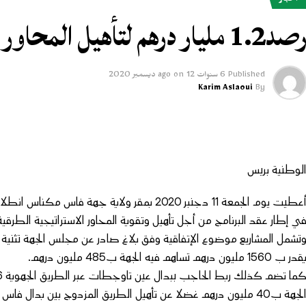
أخبار
صد1.2 مليار درهم لتأهيل المحاور الطرقية بجهة فاس مكناس
Published
6 سنوات ago
12 ديسمبر 2020
on
Karim Aslaoui
By
لوطنية بريس
أعطيت يوم الجمعة 11 دجنبر 2020 بمقر ولاية ج
ي إطار عقد البرنامج من أجل تأهيل وتقوية المحاور الاستراتيجية الطرقية 
در ب 1560 مليون درهم تساهم فيه الجهة ب485 مليون درهم.