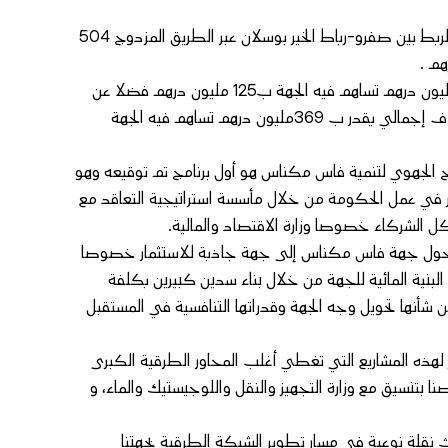
مشروع تأهيل المحاور الطرقية لجهة فاس مكناس سيعرف كذلك تقویة الربط بین صفرو-رباط الخیر بوسلان عبر الطريق المزدوج 504
فضلا عن تثنية الطريق بين ایموزار – إفران بغلاف إجمالي يقدر ب 250 مليون درهم تساهم فيه الجهة ب125 مليون درهم فضلا عن
تـأھیل المحاور الطرقیة الاستراتیجیة للشبكة الطرقية بعمالة مكناس بغلاف إجمالي يقدر ب 369مليون درهم تساهم فيه الجهة
نامج الجهوي لتنمية فاس مكناس هو أول برنامج تم توقيعه وهو
ير في عمل الحكومة من خلال مأسسة استراتيجية التعاقد مع
ل الشركاء خصوصا وزارة الاقتصاد والمالية.
تى تتحول جهة فاس مكناس إلى جهة جاذبة للاستثمار خصوصا
نية المائية للجهة من خلال بناء سدين كبيرين بكلفة
ن شأنها تحويل وجه الجهة وقدراتها التنافسية في المستقبل
هذه المشاريع التي تغطي أغلب المحاور الطرقية الكبرى
نا بتنسيق مع وزارة التجهيز والنقل واللوجيستيك والماء، و
نقلة نوعية في مسار تطوير الشبكة الطرقية بجهتنا