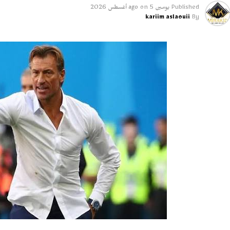
Published
يومين ago
5 أغسطس 2026
on
kariim aslaouii
By