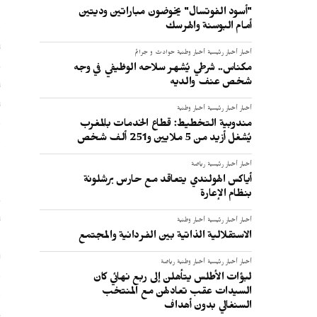
ا
"أسود الفوتسال" يخوضون مباراتين وديتين
أمام البوسنة والهرسك
ب
أخبار
أخبار رئيسية
أخبار وطنية
حوادث و جرائم
مكناس.. شرطي يُشهر سلاحه الوظيفي في وجه
شخص عنف والديه
ب5
أخبار
أخبار رئيسية
أخبار وطنية
و
مندوبية التخطيط: قطاع الخدمات بالمغرب
م
يُشغل أزيد من 5 ملايين و251 ألف شخص
ا
أخبار
أخبار رئيسية
رياضة
ا
أياكس الهولندي يتعاقد مع حارس برشلونة
بنظام الإعارة
ف
ت
أخبار
أخبار رئيسية
أخبار وطنية
ا
الاستقلالية الذاتية بين الفردانية والمجتمع
ر
أخبار
أخبار رئيسية
أخبار وطنية
رياضة
و
لبؤات الأطلس يتأهلن إلى ربع نهائي كان
و
السيدات عقب تعادلهن مع المنتخب
السنغالي بدون أهداف
ك