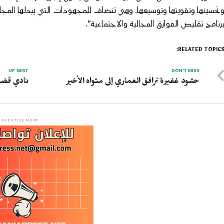
تحسينها وتقويتها وتوسيعها. وهي تنضاف للمجهودات التي يبدلها الم
رنامج تقليص الفوارق المجالية والاجتماعية”.
RELATED TOPICS
UP NEXT
DON'T MISS
حشود غفيرة ترافق الغماري إلى مثواه الأخير
نادي قضاة
ADVERTISEMENT