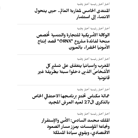
أخبار
أخبار رئيسية
أخبار وطنية
المنتدى الخامس لمغاربة العالم.. حين يتحول
الانتماء إلى استثمار
أخبار
أخبار رئيسية
أخبار وطنية
الوكالة الأمريكية للتجارة والتنمية تُخصص
منحة لفائدة مشروع "ORNX" قصد إنتاج
الأمونيا الخضراء بالعيون
أخبار
أخبار رئيسية
أخبار وطنية
المغرب وإسبانيا يتفقان على تسليم كل
الأشخاص الذين دخلوا سبتة بطريقة غير
قانونية
أخبار
أخبار رئيسية
أخبار وطنية
عمالة مكناس تختتم برنامجها الاحتفالي الخاص
بالذكرى ال27 لعيد العرش المجيد
أخبار
أخبار رئيسية
أخبار وطنية
الملك محمد السادس: الأمن والإستقرار
ونجاعة المؤسسات يعزز مسار الصعود
الاقتصادي، ويقوي سيادة المملكة