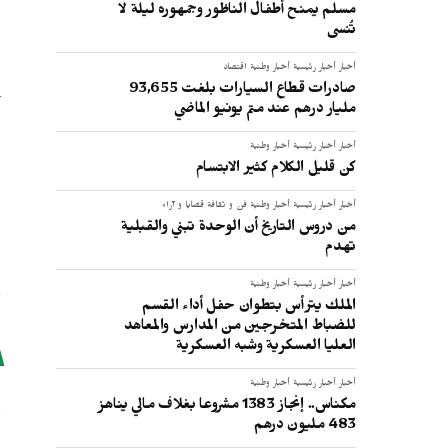
مسلم يمنح أطفال الناظور وجمهوره ليلة لا
تُنسى
أخبار
أخبار رئيسية
أخبار وطنية
اقتصاد
صادرات قطاع السيارات بلغت 93,655
مليار درهم عند متم يونيو الماضي
أخبار
أخبار رئيسية
أخبار وطنية
كن قليل الكلام كثير الابتسام
أخبار
أخبار رئيسية
أخبار وطنية
فن و ثقافة
قضايا و آراء
من دروس التاريخ أن الوحدة تبني والقبلية
تهدم
أخبار
أخبار رئيسية
أخبار وطنية
الملك يترأس بتطوان حفل أداء القسم
للضباط المتخرجين من المدارس والمعاهد
العليا العسكرية وشبه العسكرية
ر
أخبار
أخبار رئيسية
أخبار وطنية
مكناس.. إنجاز 1383 مشروعا بغلاف مالي يناهز
483 مليون درهم