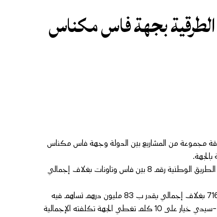
هة فاس مكناس انطلاقة مجموعة من المشاريع بين الدولة وجهة فاس مكناس
بالجهة.
وتشمل المشاريع موضوع الإتفاقية وفق بلاغ صادر عن مجلس الجهة تثنیة الطریق الوطنیة رقم 8 بین فاس وتاونات بغلاف إجمالي
كما تضم كذلك ربط الحاجب ببدال عین تاوجطات عبر الطريق الجھویة 716 بغلاف إجمالي يقدر ب 83 مليون درهم تساهم فيه
الجهة ب40 مليون درهم غضلا عن تأهيل الطریق المزدوج بین بدال فاس -سیدي خيار على 10 كلم تغطي الجهة تكلفته الإجمالية