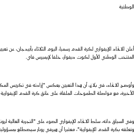
لوطنية
علن الاتحاد الإيفواري لكرة القدم رسميا، اليوم الثلاثاء بأبيدجان، عن تعيي
لمنتخب الوطني الأول لكوت ديفوار، خلفا لإيميرس فاي.
أوضح الاتحاد، في بلاغ، أن هذا التعيين يعكس “إرادته في تكريس الم
لأخيرة، مع مواصلة الطموحات الملقاة على عاتق كرة القدم الإيفوارية عل
في السياق ذاته، سلط الاتحاد الإيفواري الضوء على “التجربة العالية لرو
تعلقه بكرة القدم الإيفوارية”، معتبرا أن هيرفي رونار سيضطلع بمسؤولي