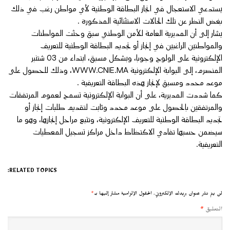
يستدعي الاستعجال في انجاز البطاقة الوطنية لأي مواطن رغب في ذلك
بغض النظر عن تلك الحالات الاستثنائية المذكورة .
يشار إلى أن المديرية العامة للأمن الوطني سبق وحثت المواطنات
والمواطنين الراغبين في إنجاز أو تجديد البطاقة الوطنية للتعريف
الإلكترونية على الولوج وجوبا، وبشكل مسبق، ابتداء من 03 شتنبر
المنصرم، إلى البوابة الإلكترونية WWW.CNIE.MA، وذلك للحصول على
موعد محدد ومسبق لإنجاز هذه البطاقة التعريفية .
كما شددت المديرية، على أن البوابة الإلكترونية تسمح لعموم المرتفقات
والمرتفقين بالحصول على موعد محدد وثابت لتقديم طلبات إنجاز أو
تجديد البطاقة الوطنية للتعريف الإلكترونية، وتتبع مراحل إنجازها، وهو ما
سيضمن حسبها تفادي الاكتظاظ داخل مراكز تسجيل المعطيات
التعريفية.
RELATED TOPICS:
لن يتم نشر عنوان بريدك الإلكتروني.
الحقول الإلزامية مشار إليها بـ
*
التعليق
*