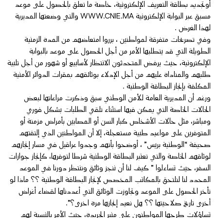
أوتجديد بطاقة التعريف الإلكترونية، خاصة ما تعلق بالحصول على موعد
مسبق عبر البوابة الإلكترونية WWW.CNIE.MA والتي وضعتها المديرية
لهذا الغرض .
وفي تصريحات متفرقة لمواطنين ، برروا امتعاضهم من المدة الزمنية
الطويلة التي قد يتطلبها الأمر من أجل الحصول على موعد بالبوابة
الإلكترونية، حيث يرفض المتحدثون الانتظار لأسابيع أو شهور من أجل تلبية
طلبهم والمناداة عليهم من أجل الإدلاء بوثائقهم بمقرات الدوائر الأمنية
المكلفة بإنجاز البطاقة الوطنية .
ورغم أن المديرية العامة للأمن الوطني سبق وذكرت مراعاتها لبعض
الحالات الخاصة التي يمكن فيها استثناء تلقي الطلبات بشكل فوري
ومباشر، مثل حالات الأشخاص كبار السن أو المصابين بأمراض مزمنة أو
المتوفرين على مواعيد طبية مستعجلة، إلا أن المواطنين الذي إلتقتهم
صحيفة “الوطنية بريس” ، أوضحوا بأنهم وجدوا عراقيل في مسار إنجازهم
لوثاقهم الخاصة والتي تعتبر البطاقة الوطنية شرطا لتوفرها، كإنجاز جوازات
السفر، حيث تساءلوا ” كيف لنا أن ننجز وثائق وننتظر دورنا في الموعد
المحدد لنا لنلتحق بالمكاتب المخصص لإنجاز البطاقة الوطنية ؟؟ ماذا لو
تأخر الحصول على الموعد وتجاوزت الوثائق التي أعددناها لقضاء أغراض
أخرى تاريخ صلاحيتها ؟؟ هل نعيد إنجازها مرة اخرى؟”.
تساؤلات طرحها المواطنون على منبر الجريدة، حيث الأمر بالنسبة لهم