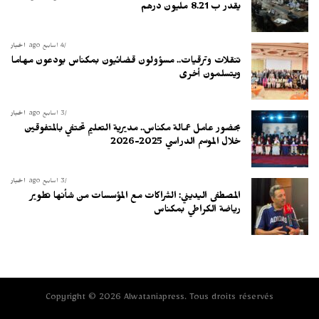
يقدر ب 8.21 مليون درهم
4 أسابيع ago
أخبار
تنقلات وترقيات.. مسؤولون قضائيون بمكناس يودعون مهاما
ويتسلمون أخرى
3 أسابيع ago
أخبار
بحضور عامل عمالة مكناس.. مديرية التعليم تحتفي بالمتفوقين
خلال الموسم الدراسي 2025-2026
3 أسابيع ago
أخبار
المصطفى اليديني: الشراكات مع المؤسسات من شأنها تطوير
رياضة الكراطي بمكناس
Copyright © 2026 Alwataniapress. Tous droits réservés