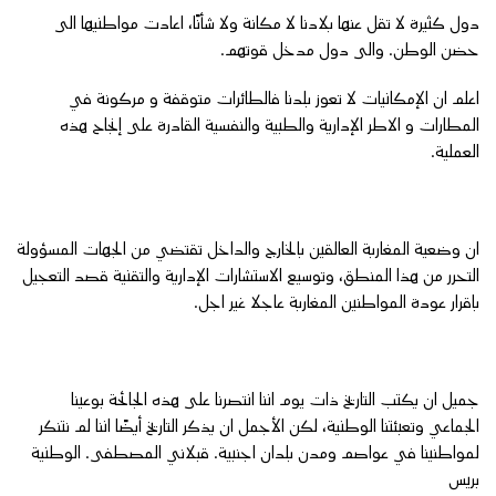
دول كثيرة لا تقل عنها بلادنا لا مكانة ولا شأنًا، اعادت مواطنيها الى
حضن الوطن. والى دول مدخل قوتهم.
اعلم ان الإمكانيات لا تعوز بلدنا فالطائرات متوقفة و مركونة في
المطارات و الاطر الإدارية والطبية والنفسية القادرة على إنجاح هذه
العملية.
ان وضعية المغاربة العالقين بالخارج والداخل تقتضي من الجهات المسؤولة
التحرر من هذا المنطق، وتوسيع الاستشارات الإدارية والتقنية قصد التعجيل
باقرار عودة المواطنين المغاربة عاجلا غير اجل.
جميل ان يكتب التاريخ ذات يوم اننا انتصرنا على هذه الجائحة بوعينا
الجماعي وتعبئتنا الوطنية، لكن الأجمل ان يذكر التاريخ أيضًا اننا لم نتنكر
لمواطنينا في عواصم ومدن بلدان اجنبية. قبلاني المصطفى. الوطنية
بريس