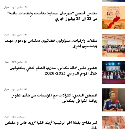
3 أسابيع ago
أخبار
مكناس تحتضن “مهرجان عيساوة: مقامات وإيقاعات عالمية”
من 22 إلى 25 يوليوز الجاري
4 أسابيع ago
أخبار
تنقلات وترقيات.. مسؤولون قضائيون بمكناس يودعون مهاما
ويتسلمون أخرى
3 أسابيع ago
أخبار
بحضور عامل عمالة مكناس.. مديرية التعليم تحتفي بالمتفوقين
خلال الموسم الدراسي 2025-2026
4 أسابيع ago
أخبار
المصطفى اليديني: الشراكات مع المؤسسات من شأنها تطوير
رياضة الكراطي بمكناس
أسبوعين ago
أخبار
كسر مفاجئ بقناة الجر الرئيسية تُربك عملية تزويد فاس و مكناس
بالماء