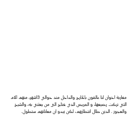
مغاربة اخوان لنا عالقون بالخارج والداخل منذ حوالي 3اشهر، منهم الام
التي تركت رضيعها، و المريض الذي يحتاج الى من يعتني به، والشيخ
والعجوز . الذين طال انتظارهم، لكن يبدو ان معاناتهم ستطول.