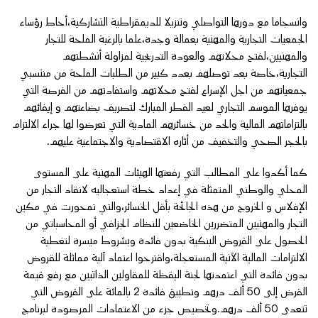
وانسجاما مع دورها التواصلي وتنزيلا للديمقراطية التشاركية،أحاط رؤساء
الجمعيات التجارية والمهنية بعمالة وجدة،علما بالرغبة الملحة للتجار
والمهنيين،لفتح محلاتهم والعودة التدريجية لمزاولة أنشطتهم
التجارية،خاصة بعد توصلهم بعدد كبير من الطلبات الملحة من منتسبي
جمعياتهم من اجل الإسراع لفتح محلاتهم واستفادتهم من الفرصة التي
يوفرها الموسم التجاري لعيد الفطر المبارك لتصريف بضاعتهم و إيفائهم
بالتزاماتهم المالية والحد من خسائرهم المادية التي تعرضوا لها جراء الالتزام
بالحجر الصحي والتخفيف من أثاره الاقتصادية والاجتماعية عليهم.
كما أكدوا على المطالب التي رفعتها الهيئات المهنية على المستوى
المحلي والوطني المتمثلة في إعداد خطة استعجاليه لانقاد التجار من
الإفلاس و الخروج من هذه الجائحة بأقل الخسائر،والتي تمحورت في مكين
التجار والمهنيين المتضررين الخاضعين للنظام الجزافي أو المحاسباتي من
الحصول على القروض البنكية بدون فائدة وبشروط ميسرة لتغطية
الالتزامات المالية الآنية المستعجلة،واقترحوا اعتماد آلية مماثلة للقروض
بدون فائدة التي اعتمدتها لجنة اليقظة للمقاولين الذاتيين مع رفع قيمة
القرض إلى 50 ألف درهم وتطبيق فائدة 2 بالمائة على القروض التي
تتعدى 50 ألف درهم.وتخصيص جزء من الاعتمادات المرصودة لبرنامج