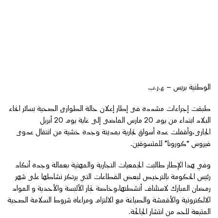
الوطنية بريس – ع.ر.ب
طبقت إجراءات مشددة فى إطار إعلان حالة الطوارئ الصحية بسائر انحاء
البلاد ابتداء من يوم 20 مارس الماضى إلى غاية يوم 20 أبريل
الجارى،وأقفلت عدة أسواق تجارية بمدينة وجدة خشية من انتقال عدوى
فيروس “كورونا” للمتسوقين.
وفي هذا الإطار طالبت الجمعيات التجارية والمهنية بعمالة وجدة أنكاد
رئيس الحكومة بالترخيص لبعض القطاعات التي يرتكز نشاطها على شهر
رمضان المبارك لاستئناف أنشطتها،وخاصة تجار الألبسة والأحذية و المواد
الالكترونية والأقمشة والصياغة مع الالتزام ومراعاة شروط السلامة الصحية
المتبعة للحد من انتشار الجائحة.