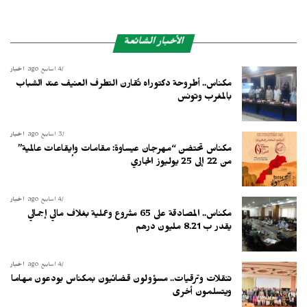
الأخبار الشائعة
4 أسابيع ago
أخبار
مكناس.. أطروحة دكتوراه تُقارن التطرف العنيف عند الشباب
بالمغرب وتونس
3 أسابيع ago
أخبار
مكناس تحتضن “مهرجان عيساوة: مقامات وإيقاعات عالمية”
من 22 إلى 25 يوليوز الجاري
4 أسابيع ago
أخبار
مكناس.. المصادقة على 65 مشروع وعملية بغلاف مالي إجمالي
يقدر ب 8.21 مليون درهم
4 أسابيع ago
أخبار
تنقلات وترقيات.. مسؤولون قضائيون بمكناس يودعون مهاما
ويتسلمون أخرى