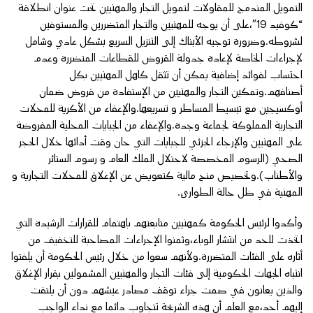
التمويل المندمج للمقاولات لتمويل التجار والمهنيين تحت عنوان انطلاقة
“كوفيد 19″،على أن يوجه للمهنيين والتجار المتضررين والمستوفين
لشروطه.وضرورة توجيه الأبناك إلى التنزيل السريع بشكل عادي وشامل
لإجراءات الخاصة لإعادة جدولة القروض للقطاعات المتضررة وعدم
احتساب لفوائد إضافية يمكن أن تثقل كاهل المهنيين بكل
أصنافهم.وتمكين التجار والمهنيين من الإستفادة من قروض ضمان
أوكسيجين مع تبسيط المساطر و تسريعها.والإعفاء من الأكرية للمحلات
التجارية المملوكة لجماعة وجدة.والإعفاء من الجبايات المحلية المفروضة
على المهنيين والإرجاء الجزئي للجبايات التي حان وقت أدائها خلال الحجر
الصحي (الرسوم المخصصة لاحتلال الملك العام و رسوم الستائر
والأطناب).وتخصيص منح مالية كتعويض عن الإغلاق للمحلات التجارية و
المهنية في ظل حالة الطوارئ.
وأكدوا لرئيس الحكومة كمهنيين متابعتهم باهتمام للقرارات الرشيدة التي
اتخذت للحد من انتشار الوباء،وثمنوا الإجراءات المصاحبة للتخفيف من
أثاره على الفئات المتضررة.ولأنهم سعوا من خلال رئيس الحكومة أن يلفتوا
انتباه الجهات الحكومية إلى فئات التجار والمهنيين المشمولين بقرار الإغلاق
والذين يعانون في صمت جراء توقف مصادر عيشهم دون أن يلتفت
إليهم أحد،مع العلم أن هذه الشريحة تتجاوب دائما مع نداء الواجب